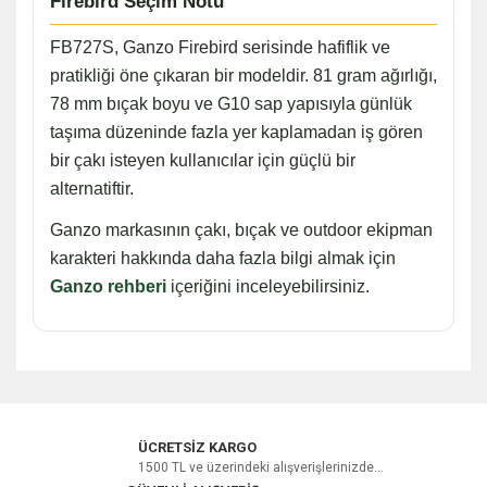
Firebird Seçim Notu
FB727S, Ganzo Firebird serisinde hafiflik ve
pratikliği öne çıkaran bir modeldir. 81 gram ağırlığı,
78 mm bıçak boyu ve G10 sap yapısıyla günlük
taşıma düzeninde fazla yer kaplamadan iş gören
bir çakı isteyen kullanıcılar için güçlü bir
alternatiftir.
Ganzo markasının çakı, bıçak ve outdoor ekipman
karakteri hakkında daha fazla bilgi almak için
Ganzo rehberi
içeriğini inceleyebilirsiniz.
Bu ürüne ilk yorumu siz yapın!
ÜCRETSİZ KARGO
1500 TL ve üzerindeki alışverişlerinizde...