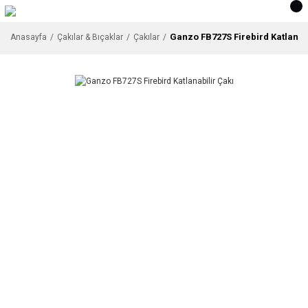
Ganzo FB727S Firebird Katlanabi
Anasayfa
Çakılar & Bıçaklar
Çakılar