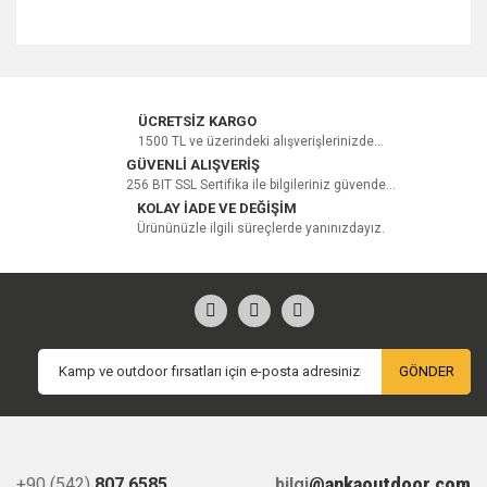
Bu ürüne ilk yorumu siz yapın!
ÜCRETSİZ KARGO
1500 TL ve üzerindeki alışverişlerinizde...
GÜVENLİ ALIŞVERİŞ
256 BIT SSL Sertifika ile bilgileriniz güvende...
Yorum Yaz
KOLAY İADE VE DEĞİŞİM
Ürününüzle ilgili süreçlerde yanınızdayız.
GÖNDER
+90 (542)
807 6585
bilgi
@ankaoutdoor.com