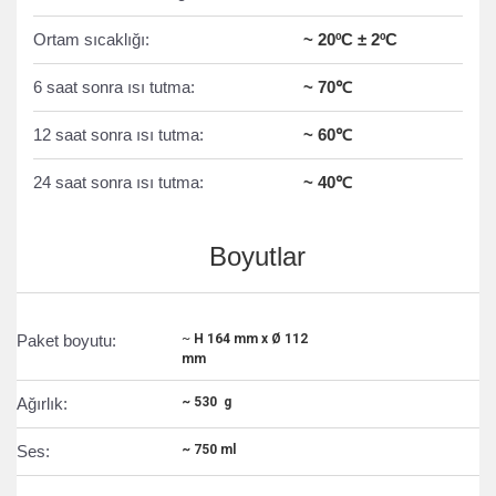
Ortam sıcaklığı:
~ 20ºC ± 2ºC
6 saat sonra ısı tutma:
~ 70℃
12 saat sonra ısı tutma:
~ 60℃
24 saat sonra ısı tutma:
~ 40℃
Boyutlar
Paket boyutu:
~
H 164 mm x Ø 112
mm
Ağırlık:
~
530 g
Ses:
~ 750 ml