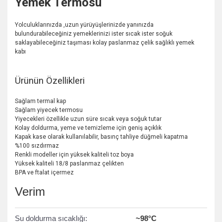
Yemek Termosu
Yolculuklarınızda ,uzun yürüyüşlerinizde yanınızda
bulundurabileceğiniz yemeklerinizi ister sıcak ister soğuk
saklayabileceğiniz taşıması kolay paslanmaz çelik sağlıklı yemek
kabı
Ürünün Özellikleri
Sağlam termal kap
Sağlam yiyecek termosu
Yiyecekleri özellikle uzun süre sıcak veya soğuk tutar
Kolay doldurma, yeme ve temizleme için geniş açıklık
Kapak kase olarak kullanılabilir, basınç tahliye düğmeli kapatma
%100 sızdırmaz
Renkli modeller için yüksek kaliteli toz boya
Yüksek kaliteli 18/8 paslanmaz çelikten
BPA ve ftalat içermez
Verim
Su doldurma sıcaklığı:
~98°C