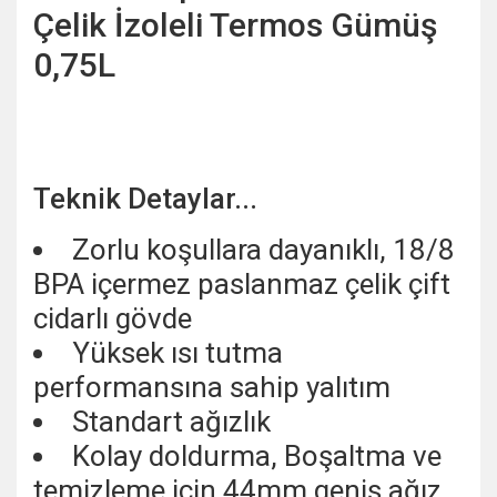
Çelik İzoleli Termos Gümüş
0,75L
Teknik Detaylar...
Zorlu koşullara dayanıklı, 18/8
BPA içermez paslanmaz çelik çift
cidarlı gövde
Yüksek ısı tutma
performansına sahip yalıtım
Standart ağızlık
Kolay doldurma, Boşaltma ve
temizleme için 44mm geniş ağız