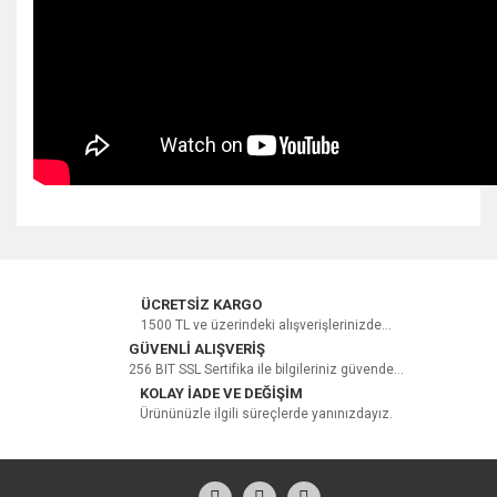
Bu ürüne ilk yorumu siz yapın!
ÜCRETSİZ KARGO
1500 TL ve üzerindeki alışverişlerinizde...
GÜVENLİ ALIŞVERİŞ
256 BIT SSL Sertifika ile bilgileriniz güvende...
Yorum Yaz
KOLAY İADE VE DEĞİŞİM
Ürününüzle ilgili süreçlerde yanınızdayız.