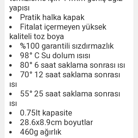
yapısı
Pratik halka kapak
Fitalat içermeyen yüksek
kaliteli toz boya
%100 garantili sızdırmazlık
98° C Su dolum ısısı
80° 6 saat saklama sonrası ısı
70° 12 saat saklama sonrası
ısı
55° 25 saat saklama sonrası
ısı
0.75lt kapasite
28.6x8.9cm boyutlar
460g ağırlık