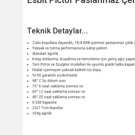
Teknik Detaylar...
Zorlu koşullara dayanıklı, 18/8 BPA içermez paslanmaz çelik çi
Yüksek ısı tutma performansına sahip yalıtım
Standart ağızlık
Kolay doldurma, Boşaltma ve temizleme için geniş ağız yapıs
Tüm Pictor ve Sculptor modelleri ile uyumlu pratik halka kapak
Fitalat içermeyen yüksek kaliteli toz boya
%100 garantili sızdırmazlık
98° C Su dolum ısısı
75° 6 saat saklama sonrası ısı
60° 12 saat saklama sonrası ısı
45° 25 saat saklama sonrası ısı
0.55lt kapasite
22x7.7cm boyutlar
334g ağırlık