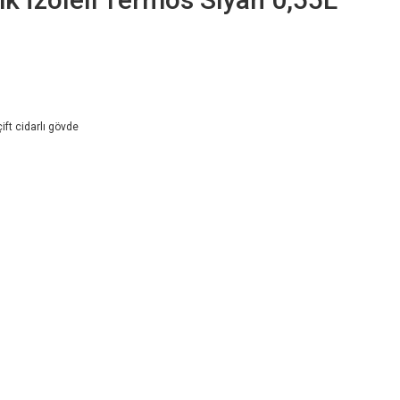
ft cidarlı gövde
ı