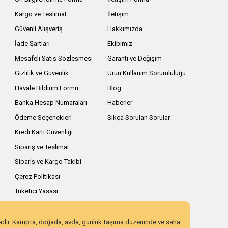
Kargo ve Teslimat
İletişim
Güvenli Alışveriş
Hakkımızda
İade Şartları
Ekibimiz
Mesafeli Satış Sözleşmesi
Garanti ve Değişim
Gizlilik ve Güvenlik
Ürün Kullanım Sorumluluğu
Havale Bildirim Formu
Blog
Banka Hesap Numaraları
Haberler
Ödeme Seçenekleri
Sıkça Sorulan Sorular
Kredi Kartı Güvenliği
Sipariş ve Teslimat
Sipariş ve Kargo Takibi
Çerez Politikası
Tüketici Yasası
zadır. Kampta, doğada, avda, günlük taşıma düzeninde ve saha