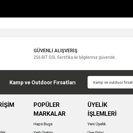
Bu ürüne ilk yorumu siz yapın!
GÜVENLİ ALIŞVERİŞ
256 BIT SSL Sertifika ile bilgileriniz güvende...
Yorum Yaz
Kamp ve Outdoor Fırsatları
RİŞİM
POPÜLER
ÜYELİK
MARKALAR
İŞLEMLERİ
Haps Bugs
Yeni Üyelik
nler
Yerli Üretim
Üye Girişi