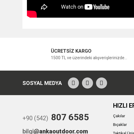
ÜCRETSİZ KARGO
1500 TL ve üzerindeki alışverişlerinizde...
SOSYAL MEDYA
HIZLI E
807 6585
Çakılar
+90 (542)
Bıçaklar
bilgi
@ankaoutdoor.com
Taktikal Ürü