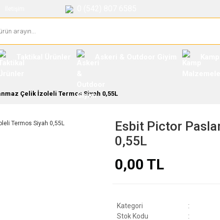
0 (542) 807 6585
İletişim
Taktikal Ürünler
Askeri & Outdoor Giyim
Kamp
anmaz Çelik İzoleli Termos Siyah 0,55L
Esbit Pictor Pasla
0,55L
0,00 TL
Kategori
Stok Kodu