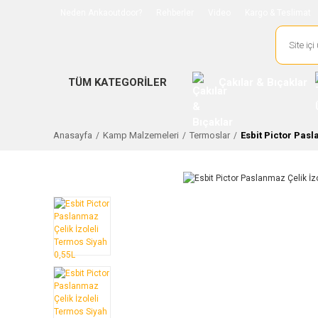
Neden Ankaoutdoor?
Rehberler
Video
Kargo & Teslimat
TÜM KATEGORİLER
Çakılar & Bıçaklar
Anasayfa
Kamp Malzemeleri
Termoslar
Esbit Pictor Pasl