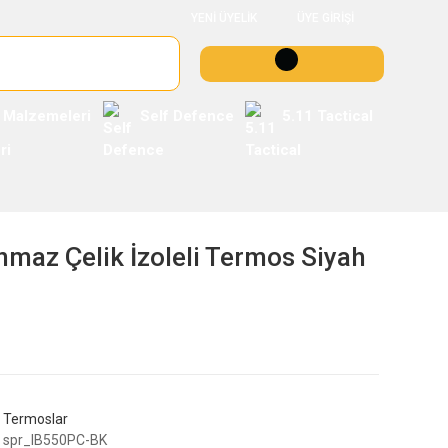
YENİ ÜYELİK
ÜYE GİRİŞİ
 Malzemeleri
Self Defence
5.11 Tactical
nmaz Çelik İzoleli Termos Siyah
Termoslar
spr_IB550PC-BK