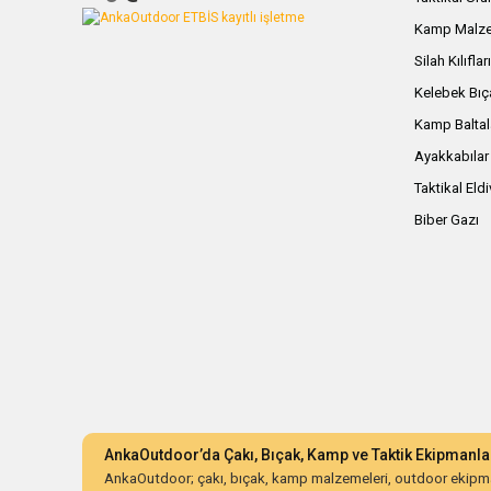
Kamp Malze
Silah Kılıflar
Kelebek Bıç
Kamp Baltal
Ayakkabılar
Taktikal Eld
Biber Gazı
AnkaOutdoor’da Çakı, Bıçak, Kamp ve Taktik Ekipmanla
AnkaOutdoor; çakı, bıçak, kamp malzemeleri, outdoor ekipman