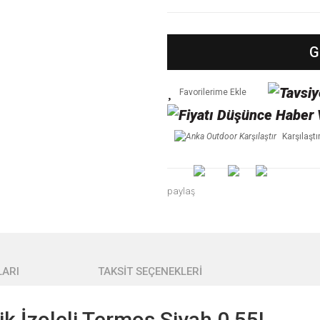
G
Karşılaştı
paylaş
ARI
TAKSİT SEÇENEKLERİ
ik İzoleli Termos Siyah 0,55L