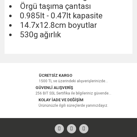
Örgü taşıma çantası
0.985lt - 0.47lt kapasite
14.7x12.8cm boyutlar
530g ağırlık
Bu ürüne ilk yorumu siz yapın!
ÜCRETSİZ KARGO
1500 TL ve üzerindeki alışverişlerinizde...
GÜVENLİ ALIŞVERİŞ
256 BIT SSL Sertifika ile bilgileriniz güvende...
Yorum Yaz
KOLAY İADE VE DEĞİŞİM
Ürününüzle ilgili süreçlerde yanınızdayız.