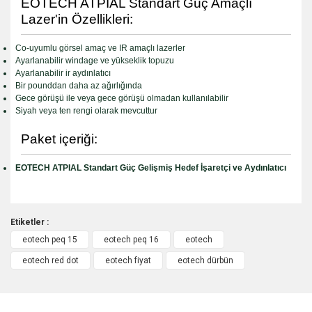
EOTECH ATPIAL Standart Güç Amaçlı
Lazer'in Özellikleri:
Co-uyumlu görsel amaç ve IR amaçlı lazerler
Ayarlanabilir windage ve yükseklik topuzu
Ayarlanabilir ir aydınlatıcı
Bir pounddan daha az ağırlığında
Gece görüşü ile veya gece görüşü olmadan kullanılabilir
Siyah veya ten rengi olarak mevcuttur
Paket içeriği:
EOTECH ATPIAL Standart Güç Gelişmiş Hedef İşaretçi ve Aydınlatıcı
Etiketler :
eotech peq 15
eotech peq 16
eotech
Bu ürüne ilk yorumu siz yapın!
eotech red dot
eotech fiyat
eotech dürbün
Yorum Yaz