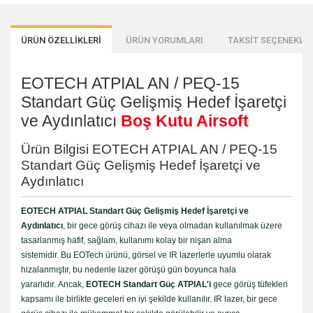
ÜRÜN ÖZELLİKLERİ
ÜRÜN YORUMLARI
TAKSİT SEÇENEKLER
EOTECH ATPIAL AN / PEQ-15
Standart Güç Gelişmiş Hedef İşaretçi
ve Aydınlatıcı
Boş Kutu Airsoft
Ürün Bilgisi EOTECH ATPIAL AN / PEQ-15
Standart Güç Gelişmiş Hedef İşaretçi ve
Aydınlatıcı
EOTECH ATPIAL Standart Güç Gelişmiş Hedef İşaretçi ve
Aydınlatıcı
, bir gece görüş cihazı ile veya olmadan kullanılmak üzere
tasarlanmış hafif, sağlam, kullanımı kolay bir nişan alma
sistemidir. Bu EOTech ürünü, görsel ve IR lazerlerle uyumlu olarak
hizalanmıştır, bu nedenle lazer görüşü gün boyunca hala
yararlıdır. Ancak,
EOTECH Standart Güç ATPIAL'i
gece görüş tüfekleri
kapsamı ile birlikte geceleri en iyi şekilde kullanılır. IR lazer, bir gece