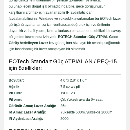
görüş cihazı ile mükemmel bir şekilde görülebilir ve ayrıca,
bulunabilecek doğal ışık olmadığında bile, gece görüşünüzün
karşıtlığını artırmak için ayarlanabilir IR aydınlatıcıdan
faydalanabilirsiniz. Windage ve yükseklik ayarlamaları bu EOTech lazer
görüşünü ayarlamanıza izin verihassas doğruluk için ve ünitenin
dayanıklı ve hafif yapısı, kırılma korkusu olmadan onu tehlikeli bir savaş
bölgesine taşımanıza izin verir.
EOTECH Standart Güç ATPIAL Gece
Görüş hedefleyen Lazer
kez güneş iner size ayrı bir avantaj sağlamak
için tasarlanmış bir lazer amaçlayan bir sistemdir.
EOTech Standart Güç ATPIAL AN / PEQ-15
için özellikler:
Boyutlar:
4.6 "x 2,8" x 1,6 "
Ağırlık:
7,5 oz w / pil
Pil Türü:
1xDL123
Pil ömrü:
Çift Yüksek ayarda 6+ saat
Görünür Amaç Lazer Aralığı:
25m
IR Amaç Lazer Aralığı:
Yüksekte 600m, yüksekte 2000m
IR Aydınlatıcı Aralığı:
2000m