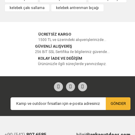
kelebek çakı sallama
kelebek antrenman bıçağı
Yorum Yaz
ÜCRETSİZ KARGO
1500 TL ve üzerindeki alışverişlerinizde...
GÜVENLİ ALIŞVERİŞ
256 BIT SSL Sertifika ile bilgileriniz güvende...
KOLAY İADE VE DEĞİŞİM
Ürününüzle ilgili süreçlerde yanınızdayız.
GÖNDER
+90 (542)
807 6585
bilgi
@ankaoutdoor.com