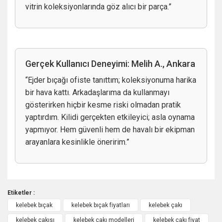
vitrin koleksiyonlarında göz alıcı bir parça.”
Gerçek Kullanıcı Deneyimi: Melih A., Ankara
“Ejder bıçağı ofiste tanıttım; koleksiyonuma harika
bir hava kattı. Arkadaşlarıma da kullanmayı
gösterirken hiçbir kesme riski olmadan pratik
yaptırdım. Kilidi gerçekten etkileyici; asla oynama
yapmıyor. Hem güvenli hem de havalı bir ekipman
arayanlara kesinlikle öneririm.”
Etiketler :
kelebek bıçak
kelebek bıçak fiyatları
kelebek çakı
Bu ürüne ilk yorumu siz yapın!
kelebek çakısı
kelebek çakı modelleri
kelebek çakı fiyat