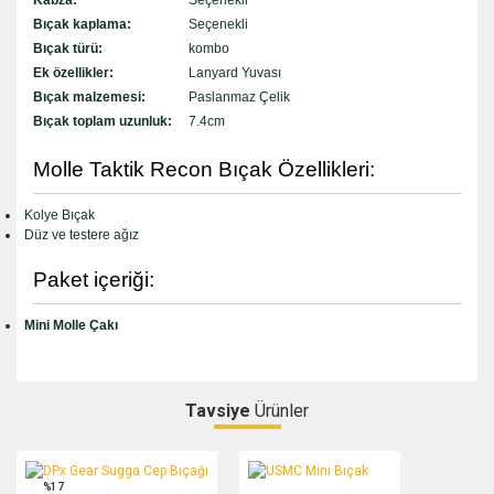
Bıçak kaplama:
Seçenekli
Bıçak türü:
kombo
Ek özellikler:
Lanyard Yuvası
Bıçak malzemesi:
Paslanmaz Çelik
Bıçak toplam uzunluk:
7.4cm
Molle Taktik Recon Bıçak Özellikleri:
Kolye Bıçak
Düz ve testere ağız
Paket içeriği:
Mini Molle Çakı
Tavsiye
Ürünler
Bu ürüne ilk yorumu siz yapın!
DPx Gear Sugga Cep Bıçağı
USMC Mini Bıçak
%17