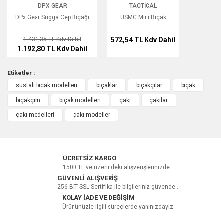
DPX GEAR
TACTICAL
Yorum Yaz
DPx Gear Sugga Cep Bıçağı
USMC Mini Bıçak
1.431,35 TL
Kdv Dahil
572,54 TL
Kdv Dahil
1.192,80 TL
Kdv Dahil
Etiketler :
sustali bicak modelleri
bıçaklar
bıçakçılar
bıçak
bıçakçım
bıçak modelleri
çakı
çakılar
çakı modelleri
çakı modeller
ÜCRETSİZ KARGO
1500 TL ve üzerindeki alışverişlerinizde...
GÜVENLİ ALIŞVERİŞ
256 BIT SSL Sertifika ile bilgileriniz güvende...
KOLAY İADE VE DEĞİŞİM
Ürününüzle ilgili süreçlerde yanınızdayız.