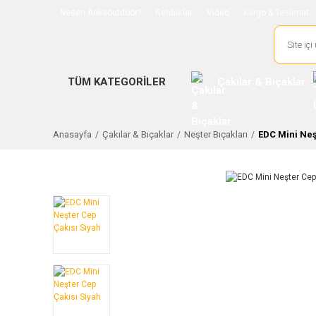
Neden Ankaoutdoor?
Rehberler
Video
Kargo & Teslimat
TÜM KATEGORİLER
Çakılar & Bıçaklar
Anasayfa
Çakılar & Bıçaklar
Neşter Bıçakları
EDC Mini Neş