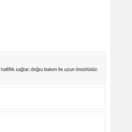
lardan kaçının.
güvenli taşıma önerilir.
afiflik sağlar; doğru bakım ile uzun ömürlüdür.