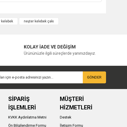
 kelebek
neşter kelebek çakı
KOLAY İADE VE DEĞİŞİM
Ürününüzle ilgili süreçlerde yanınızdayız.
GÖNDER
SİPARİŞ
MÜŞTERİ
İŞLEMLERİ
HİZMETLERİ
KVKK Aydınlatma Metni
Destek
Ön Bilgilendirme Formu
İletişim Formu