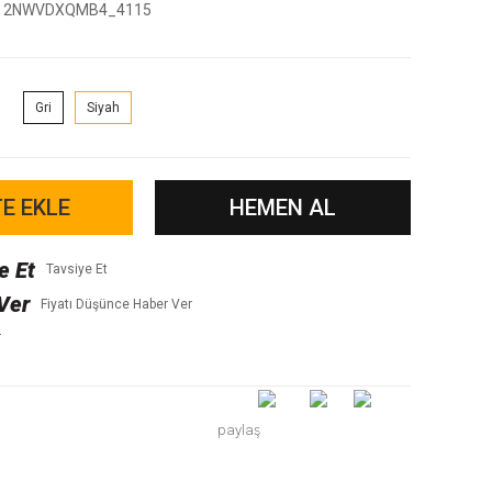
2NWVDXQMB4_4115
Gri
Siyah
E EKLE
HEMEN AL
Tavsiye Et
Fiyatı Düşünce Haber Ver
r
paylaş