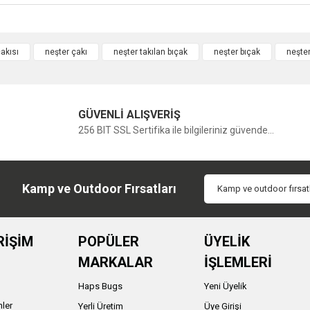
akısı
neşter çakı
neşter takılan bıçak
neşter bıçak
neşter
Bu ürüne ilk yorumu siz yapın!
GÜVENLİ ALIŞVERİŞ
Yorum Yaz
256 BIT SSL Sertifika ile bilgileriniz güvende...
Kamp ve Outdoor Fırsatları
RİŞİM
POPÜLER
ÜYELİK
MARKALAR
İŞLEMLERİ
Haps Bugs
Yeni Üyelik
nler
Yerli Üretim
Üye Girişi