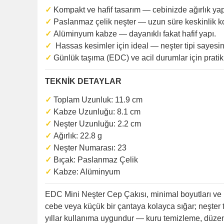
✓
Kompakt ve hafif tasarım — cebinizde ağırlık y
✓
Paslanmaz çelik neşter — uzun süre keskinlik ko
✓
Alüminyum kabze — dayanıklı fakat hafif yapı.
✓
Hassas kesimler için ideal — neşter tipi sayesin
✓
Günlük taşıma (EDC) ve acil durumlar için pratik
TEKNİK DETAYLAR
✓
Toplam Uzunluk: 11.9 cm
✓
Kabze Uzunluğu: 8.1 cm
✓
Neşter Uzunluğu: 2.2 cm
✓
Ağırlık: 22.8 g
✓
Neşter Numarası: 23
✓
Bıçak: Paslanmaz Çelik
✓
Kabze: Alüminyum
EDC Mini Neşter Cep Çakısı, minimal boyutları ve i
cebe veya küçük bir çantaya kolayca sığar; neşter 
yıllar kullanıma uygundur — kuru temizleme, düze