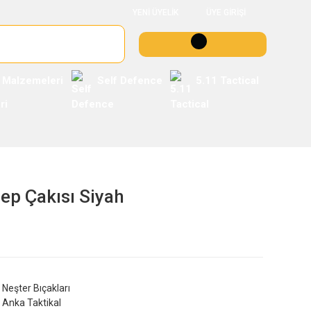
YENİ ÜYELİK
ÜYE GİRİŞİ
 Malzemeleri
Self Defence
5.11 Tactical
ep Çakısı Siyah
Neşter Bıçakları
Anka Taktikal