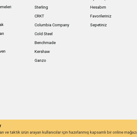
meleri
Sterling
Hesabım
ı
CRKT
Favorileriniz
ak
Columbia Company
Sepetiniz
arı
Cold Steel
Benchmade
iven
Kershaw
Ganzo
r
 ve taktik ürün arayan kullanıcılar için hazırlanmış kapsamlı bir online mağa