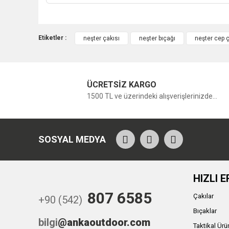
Etiketler :
neşter çakısı
neşter bıçağı
neşter cep ç
ÜCRETSİZ KARGO
1500 TL ve üzerindeki alışverişlerinizde...
SOSYAL MEDYA
HIZLI E
807 6585
Çakılar
+90 (542)
Bıçaklar
bilgi
@ankaoutdoor.com
Taktikal Ürü