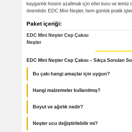
kayganlık hissini azaltmak için eller kuru ve temiz 
önemlidir. EDC Mini Neşter, hem günlük pratik işler
Paket içeriği:
EDC Mini Neşter Cep Çakısı
Neşter
EDC Mini Neşter Cep Çakısı – Sıkça Sorulan So
Bu çakı hangi amaçlar için uygun?
Günlük taşıma (EDC), paket açma, küçük tamiratla
Hangi malzemeler kullanılmış?
Neşter: Paslanmaz çelik (Neşter No:23). Kabze:
Boyut ve ağırlık nedir?
Toplam uzunluk: 11.9 cm; Kabze: 8.1 cm; Neşter: 
Neşter ucu değiştirilebilir mi?
Evet — Neşter No:23 standart uçlarla uyumludur; 