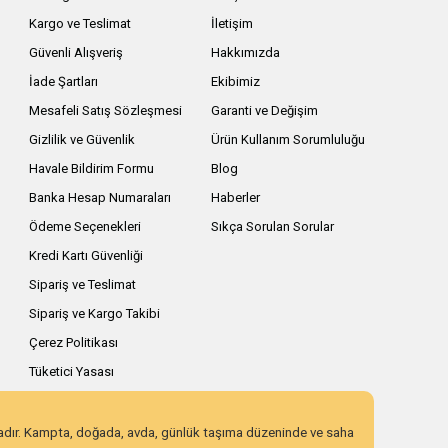
Kargo ve Teslimat
İletişim
Güvenli Alışveriş
Hakkımızda
İade Şartları
Ekibimiz
Mesafeli Satış Sözleşmesi
Garanti ve Değişim
Gizlilik ve Güvenlik
Ürün Kullanım Sorumluluğu
Havale Bildirim Formu
Blog
Banka Hesap Numaraları
Haberler
Ödeme Seçenekleri
Sıkça Sorulan Sorular
Kredi Kartı Güvenliği
Sipariş ve Teslimat
Sipariş ve Kargo Takibi
Çerez Politikası
Tüketici Yasası
zadır. Kampta, doğada, avda, günlük taşıma düzeninde ve saha