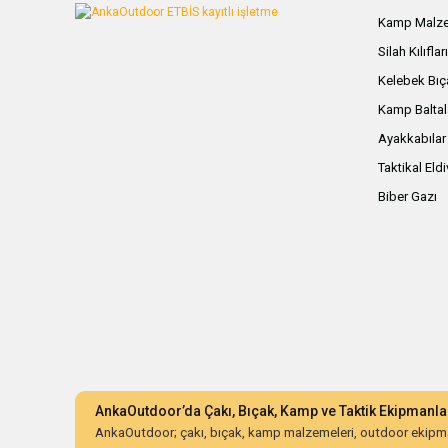
Kamp Malze
Silah Kılıflar
Kelebek Bıç
Kamp Baltal
Ayakkabılar
Taktikal Eld
Biber Gazı
AnkaOutdoor’da Çakı, Bıçak, Kamp ve Taktik Ekipmanla
AnkaOutdoor; çakı, bıçak, kamp malzemeleri, outdoor ekipman