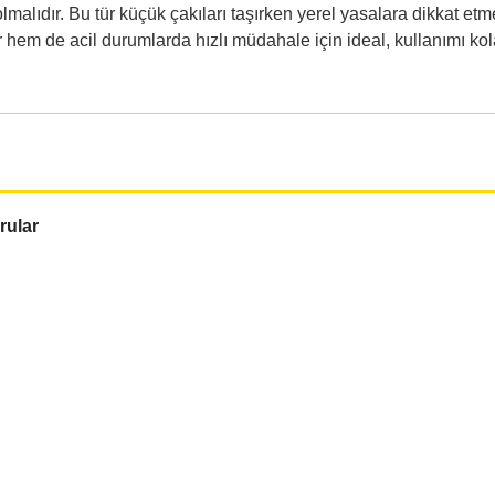
olmalıdır. Bu tür küçük çakıları taşırken yerel yasalara dikkat e
 hem de acil durumlarda hızlı müdahale için ideal, kullanımı kola
rular
r, hobi işleri ve acil/ilk yardım gibi hassas kesimler gereken 
 Alüminyum — hafif ve dayanıklı.
2.2 cm; Ağırlık: 22.8 g.
değiştirirken dikkatli olun ve keskin uçlarla çalışırken eldiven 