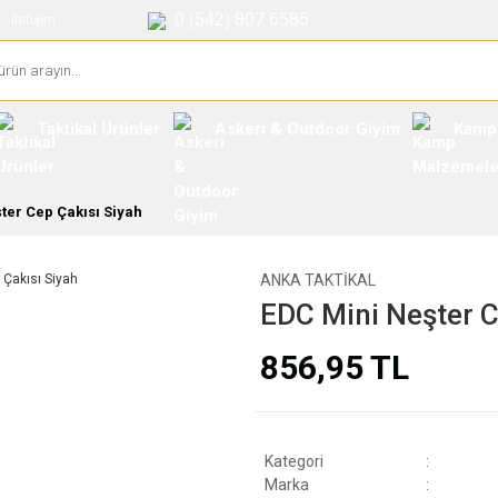
0 (542) 807 6585
İletişim
Taktikal Ürünler
Askeri & Outdoor Giyim
Kamp
ter Cep Çakısı Siyah
ANKA TAKTIKAL
EDC Mini Neşter C
856,95 TL
Kategori
Marka