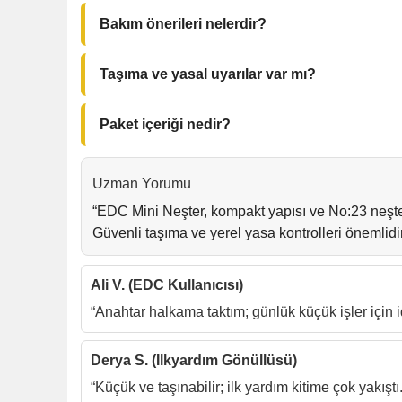
Bakım önerileri nelerdir?
Kurulama, nemden koruma, düzenli bileme ve vid
Taşıma ve yasal uyarılar var mı?
Küçük çakı olmasına rağmen bölgesel kanunlara d
Paket içeriği nedir?
1 x EDC Mini Neşter Cep Çakısı, 1 x Neşter (No
Uzman Yorumu
“EDC Mini Neşter, kompakt yapısı ve No:23 neşter
Güvenli taşıma ve yerel yasa kontrolleri önemlidir
Ali V. (EDC Kullanıcısı)
“Anahtar halkama taktım; günlük küçük işler için i
Derya S. (Ilkyardım Gönüllüsü)
“Küçük ve taşınabilir; ilk yardım kitime çok yakıştı