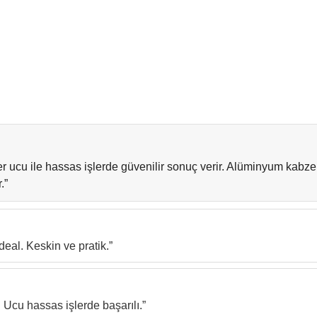
a/mekanizma noktalarını kuru tutmak ömrü uzatır. Ağır zorlama
ikkat edin. Kamuya açık alan ve uçuş kurallarına uyun; kılıf ve 
:23).
 ucu ile hassas işlerde güvenilir sonuç verir. Alüminyum kabze h
.”
deal. Keskin ve pratik.”
. Ucu hassas işlerde başarılı.”