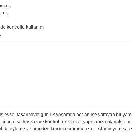
apmaz.
rur.
de kontrollü kullanım.
.
şlevsel tasarımıyla günlük yaşamda her an işe yarayan bir yardı
tipi ucu ise hassas ve kontrollü kesimler yapmanıza olanak tan
nli bileyleme ve nemden koruma ömrünü uzatır. Alüminyum kabze