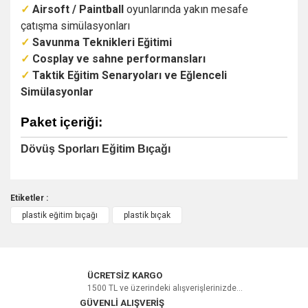
✓
Airsoft / Paintball
oyunlarında yakın mesafe
çatışma simülasyonları
✓
Savunma Teknikleri Eğitimi
✓
Cosplay ve sahne performansları
✓
Taktik Eğitim Senaryoları ve Eğlenceli
Simülasyonlar
Paket içeriği:
Dövüş Sporları Eğitim Bıçağı
Etiketler :
plastik eğitim bıçağı
plastik bıçak
Bu ürüne ilk yorumu siz yapın!
Yorum Yaz
ÜCRETSİZ KARGO
1500 TL ve üzerindeki alışverişlerinizde...
GÜVENLİ ALIŞVERİŞ