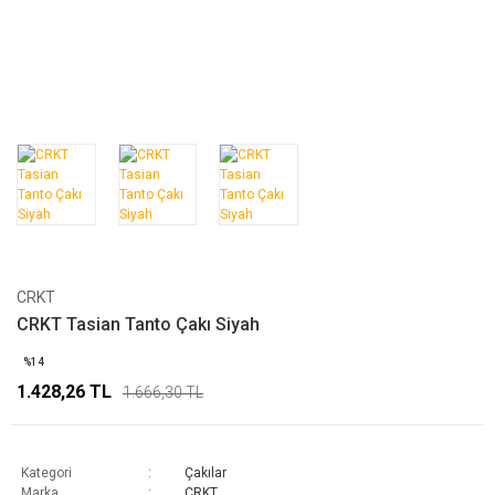
CRKT
CRKT Tasian Tanto Çakı Siyah
%14
1.428,26 TL
1.666,30 TL
Kategori
Çakılar
Marka
CRKT