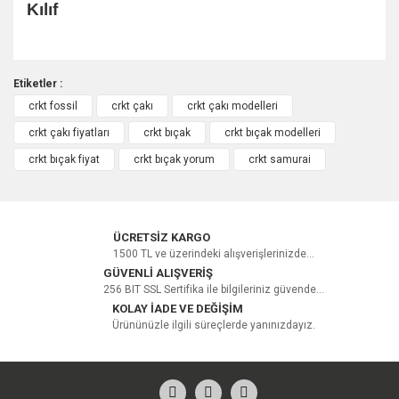
Kılıf
Etiketler :
crkt fossil
crkt çakı
crkt çakı modelleri
Bu ürüne ilk yorumu siz yapın!
crkt çakı fiyatları
crkt bıçak
crkt bıçak modelleri
crkt bıçak fiyat
crkt bıçak yorum
crkt samurai
Yorum Yaz
ÜCRETSİZ KARGO
1500 TL ve üzerindeki alışverişlerinizde...
GÜVENLİ ALIŞVERİŞ
256 BIT SSL Sertifika ile bilgileriniz güvende...
KOLAY İADE VE DEĞİŞİM
Ürününüzle ilgili süreçlerde yanınızdayız.