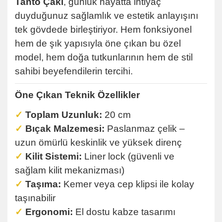
Tanto Çakı
, günlük hayatta ihtiyaç
duyduğunuz sağlamlık ve estetik anlayışını
tek gövdede birleştiriyor. Hem fonksiyonel
hem de şık yapısıyla öne çıkan bu özel
model, hem doğa tutkunlarının hem de stil
sahibi beyefendilerin tercihi.
Öne Çıkan Teknik Özellikler
✓
Toplam Uzunluk:
20 cm
✓
Bıçak Malzemesi:
Paslanmaz çelik –
uzun ömürlü keskinlik ve yüksek direnç
✓
Kilit Sistemi:
Liner lock (güvenli ve
sağlam kilit mekanizması)
✓
Taşıma:
Kemer veya cep klipsi ile kolay
taşınabilir
✓
Ergonomi:
El dostu kabze tasarımı