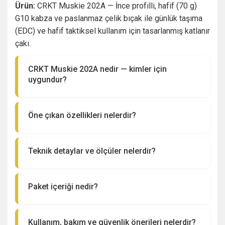
Ürün:
CRKT Muskie 202A — İnce profilli, hafif (70 g)
G10 kabza ve paslanmaz çelik bıçak ile günlük taşıma
(EDC) ve hafif taktiksel kullanım için tasarlanmış katlanır
çakı.
CRKT Muskie 202A nedir — kimler için
uygundur?
CRKT Muskie 202A, ince ve hafif yapısıyla EDC
meraklıları, minimalist taşıma isteyen kullanıcılar
Öne çıkan özellikleri nelerdir?
ve koleksiyoncular için uygundur. Günlük kesme
G10 kabza — sağlam, ergonomik ve güvenli
işlemleri, paket açma, küçük tamirat işleri ve hafif
tutuş.
saha görevleri için tasarlanmıştır.
Teknik detaylar ve ölçüler nelerdir?
Paslanmaz çelik bıçak — dayanıklı ve uzun
Toplam Uzunluk: 18 cm
süre keskin kalır.
Kapalı Uzunluk: 10.3 cm
İnce ve hafif yapı — 70 gr ile cebinizde fark
Paket içeriği nedir?
Bıçak Kalınlığı: 3 mm
ettirmeden taşınır.
Paket içeriği: 1 x CRKT Muskie 202A çakı.
Bıçak Malzemesi: Paslanmaz Çelik
Liner Lock kilit — açık pozisyonda güven
Kabza Malzemesi: G10
sağlar.
Kullanım, bakım ve güvenlik önerileri nelerdir?