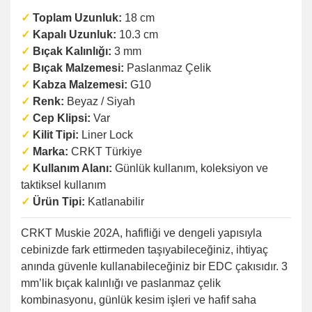
✓
Toplam Uzunluk:
18 cm
✓
Kapalı Uzunluk:
10.3 cm
✓
Bıçak Kalınlığı:
3 mm
✓
Bıçak Malzemesi:
Paslanmaz Çelik
✓
Kabza Malzemesi:
G10
✓
Renk:
Beyaz / Siyah
✓
Cep Klipsi:
Var
✓
Kilit Tipi:
Liner Lock
✓
Marka:
CRKT Türkiye
✓
Kullanım Alanı:
Günlük kullanım, koleksiyon ve
taktiksel kullanım
✓
Ürün Tipi:
Katlanabilir
CRKT Muskie 202A, hafifliği ve dengeli yapısıyla
cebinizde fark ettirmeden taşıyabileceğiniz, ihtiyaç
anında güvenle kullanabileceğiniz bir EDC çakısıdır. 3
mm’lik bıçak kalınlığı ve paslanmaz çelik
kombinasyonu, günlük kesim işleri ve hafif saha