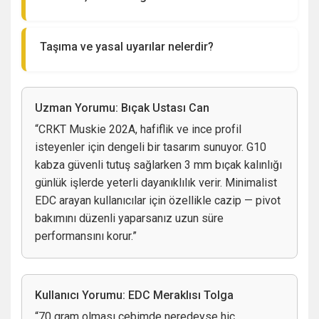
Renk: Beyaz / Siyah
Cep klipsi — hızlı erişim ve güvenli taşıma.
Her kullanım sonrası bıçağı temizleyip
Ağırlık: 70 gr
Renk seçenekleri — beyaz veya siyah kabza
kurulayın; paslanmaz çelik olsa da su ve tuzlu
Cep Klipsi: Var
opsiyonları.
Taşıma ve yasal uyarılar nelerdir?
ortamdan kaçının.
Kilit Tipi: Liner Lock
Çakıların taşınması bölgesel mevzuata tabidir.
Menteşe/pivot bölgesini düzenli kontrol edin;
Marka: CRKT
Kamuya açık alanlar, uçuş ve toplu taşıma
gerektiğinde üretici önerisine uygun ince yağ
konularında kısıtlamalar olabilir. Satın almadan ve
uygulayın.
Uzman Yorumu: Bıçak Ustası Can
taşımadan önce bulunduğunuz bölgedeki yasal
Liner lock kilidin tam oturduğundan emin olun;
“CRKT Muskie 202A, hafiflik ve ince profil
düzenlemeleri kontrol etmeniz kullanıcı
kilitte gevşeme hissederseniz kullanmayı bırakın
isteyenler için dengeli bir tasarım sunuyor. G10
sorumluluğundadır.
ve servise başvurun.
kabza güvenli tutuş sağlarken 3 mm bıçak kalınlığı
Kılıf veya kapalı pozisyonda taşıyın; çocukların
günlük işlerde yeterli dayanıklılık verir. Minimalist
erişemeyeceği yerde saklayın.
EDC arayan kullanıcılar için özellikle cazip — pivot
bakımını düzenli yaparsanız uzun süre
performansını korur.”
Kullanıcı Yorumu: EDC Meraklısı Tolga
“70 gram olması cebimde neredeyse hiç