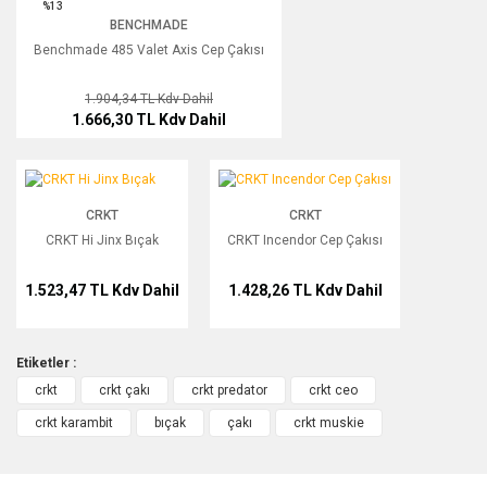
%13
BENCHMADE
Benchmade 485 Valet Axis Cep Çakısı
1.904,34 TL
Kdv Dahil
1.666,30 TL
Kdv Dahil
CRKT Hi Jinx Bıçak
CRKT Incendor Cep Çakısı
CRKT
CRKT
CRKT Hi Jinx Bıçak
CRKT Incendor Cep Çakısı
1.523,47 TL
Kdv Dahil
1.428,26 TL
Kdv Dahil
Etiketler :
crkt
crkt çakı
crkt predator
crkt ceo
crkt karambit
bıçak
çakı
crkt muskie