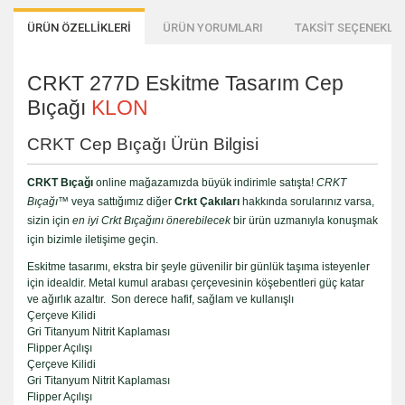
ÜRÜN ÖZELLİKLERİ
ÜRÜN YORUMLARI
TAKSİT SEÇENEKLER
CRKT 277D Eskitme Tasarım Cep
Bıçağı
KLON
CRKT Cep Bıçağı Ürün Bilgisi
CRKT Bıçağı
online mağazamızda büyük indirimle satışta!
CRKT
Bıçağı™
veya sattığımız diğer
Crkt Çakıları
hakkında sorularınız varsa,
sizin için
en iyi Crkt Bıçağını
önerebilecek
bir ürün uzmanıyla konuşmak
için bizimle iletişime geçin.
Eskitme tasarımı, ekstra bir şeyle güvenilir bir günlük taşıma isteyenler
için idealdir. Metal kumul arabası çerçevesinin köşebentleri güç katar
ve ağırlık azaltır. Son derece hafif, sağlam ve kullanışlı
Çerçeve Kilidi
Gri Titanyum Nitrit Kaplaması
Flipper Açılışı
Çerçeve Kilidi
Gri Titanyum Nitrit Kaplaması
Flipper Açılışı