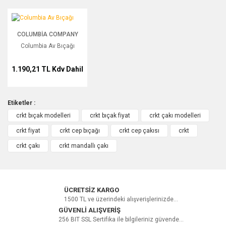
Columbia Av Bıçağı
COLUMBIA COMPANY
Columbia Av Bıçağı
1.190,21 TL
Kdv Dahil
Etiketler :
crkt bıçak modelleri
crkt bıçak fiyat
crkt çakı modelleri
crkt fiyat
crkt cep bıçağı
crkt cep çakısı
crkt
crkt çakı
crkt mandallı çakı
ÜCRETSİZ KARGO
1500 TL ve üzerindeki alışverişlerinizde...
GÜVENLİ ALIŞVERİŞ
256 BIT SSL Sertifika ile bilgileriniz güvende...