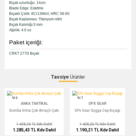
Bıçak uzunluğu: 14cm
Blade Edge: Eskitme
Bıçaklı Çelik: 8Cr13MoV, HRC 58-60
Bıçak Kaplaması: Titanyum nitrit
Bıçak Kalınlığı:3 mm
Ağırlık: 4.0 oz
Paket içeriği:
CRKT 277D Bıçak
Tavsiye
Ürünler
Bu ürüne ilk yorumu siz yapın!
Bomba İmha Çok Amaçlı Çakı
DPx Gear Sugga Cep Bıçağı
%10
%17
ANKA TAKTIKAL
DPX GEAR
Yorum Yaz
Bomba İmha Çok Amaçlı Çakı
DPx Gear Sugga Cep Bıçağı
1.428,26 TL
Kdv Dahil
1.428,26 TL
Kdv Dahil
1.285,43 TL
Kdv Dahil
1.190,21 TL
Kdv Dahil