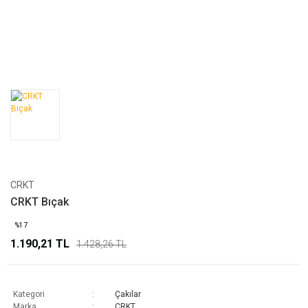
CRKT
CRKT Bıçak
%17
1.190,21 TL
1.428,26 TL
Kategori
Çakılar
Marka
CRKT