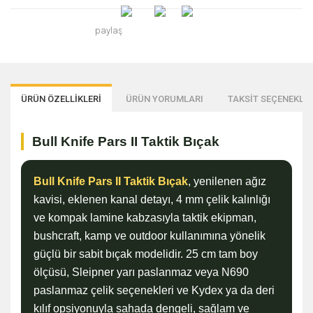
paylaş
ÜRÜN ÖZELLİKLERİ
ÜRÜN YORUMLARI
TAKSİT SEÇENEKLER
Bull Knife Pars II Taktik Bıçak
Bull Knife Pars II Taktik Bıçak
, yenilenen ağız
kavisi, eklenen kanal detayı, 4 mm çelik kalınlığı
ve kompak lamine kabzasıyla taktik ekipman,
bushcraft, kamp ve outdoor kullanımına yönelik
güçlü bir sabit bıçak modelidir. 25 cm tam boy
ölçüsü, Sleipner yarı paslanmaz veya N690
paslanmaz çelik seçenekleri ve Kydex ya da deri
kılıf opsiyonuyla sahada dengeli, sağlam ve