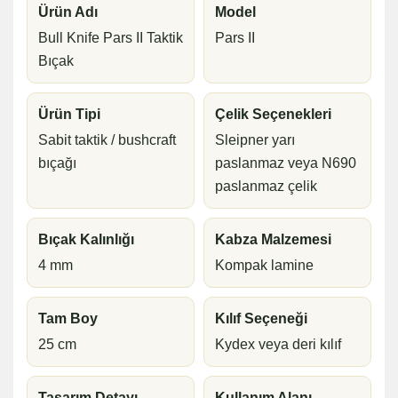
Ürün Adı
Model
Bull Knife Pars II Taktik
Pars II
Bıçak
Ürün Tipi
Çelik Seçenekleri
Sabit taktik / bushcraft
Sleipner yarı
bıçağı
paslanmaz veya N690
paslanmaz çelik
Bıçak Kalınlığı
Kabza Malzemesi
4 mm
Kompak lamine
Tam Boy
Kılıf Seçeneği
25 cm
Kydex veya deri kılıf
Tasarım Detayı
Kullanım Alanı