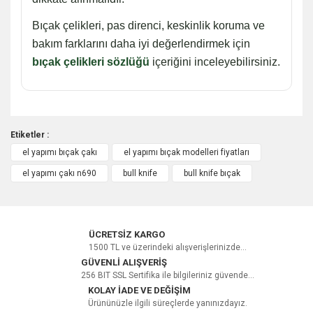
Bıçak çelikleri, pas direnci, keskinlik koruma ve
bakım farklarını daha iyi değerlendirmek için
bıçak çelikleri sözlüğü
içeriğini inceleyebilirsiniz.
Etiketler :
el yapımı bıçak çakı
el yapımı bıçak modelleri fiyatları
Bu ürüne ilk yorumu siz yapın!
el yapımı çakı n690
bull knife
bull knife bıçak
Yorum Yaz
ÜCRETSİZ KARGO
1500 TL ve üzerindeki alışverişlerinizde...
GÜVENLİ ALIŞVERİŞ
256 BIT SSL Sertifika ile bilgileriniz güvende...
KOLAY İADE VE DEĞİŞİM
Ürününüzle ilgili süreçlerde yanınızdayız.