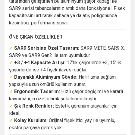
tarafından geliştirilen bu alüminyum şarjör kapağı ile
SAR9 serisi tabancalarınız artık daha fonksiyonel. Fişek
kapasitesini artırarak sahada ya da atış poligonunda
kesintisiz performans sunar.
ÖNE ÇIKAN ÖZELLİKLER
✓
SAR9 Serisine Özel Tasarım:
SAR9 METE, SAR9 X,
SAR9 ve SAR9 Gen2 ile tam uyumludur.
✓
+3 / +4 Kapasite Artışı:
17’lik şarjörlerde +3, 15’lik
şarjörlerde ise +4 fişek ilavesi sağlar.
✓
Dayanıklı Alüminyum Gövde:
Hafif ama sağlam
yapısıyla uzun ömürlü kullanım sunar.
✓
Ergonomik Tasarım:
Hızlı şarjör değişimi ve kararlı
kavrama için özel olarak şekillendirilmiştir.
✓
Şık Renk Renkler:
Estetik görünüm arayanlar için
ideal.
✓
Kolay Kurulum:
Orijinal fişek itici yay ile uyumlu,
ekstra parçaya gerek yok.