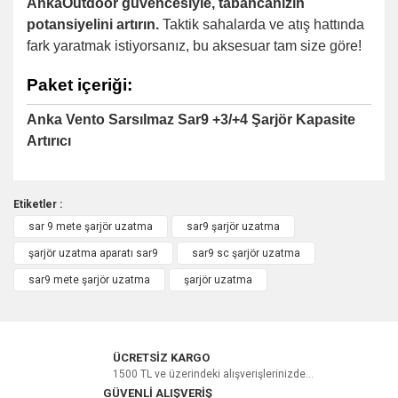
AnkaOutdoor güvencesiyle, tabancanızın
potansiyelini artırın.
Taktik sahalarda ve atış hattında
fark yaratmak istiyorsanız, bu aksesuar tam size göre!
Paket içeriği:
Anka Vento Sarsılmaz Sar9 +3/+4 Şarjör Kapasite
Artırıcı
Etiketler :
sar 9 mete şarjör uzatma
sar9 şarjör uzatma
Bu ürüne ilk yorumu siz yapın!
şarjör uzatma aparatı sar9
sar9 sc şarjör uzatma
sar9 mete şarjör uzatma
şarjör uzatma
Yorum Yaz
ÜCRETSİZ KARGO
1500 TL ve üzerindeki alışverişlerinizde...
GÜVENLİ ALIŞVERİŞ