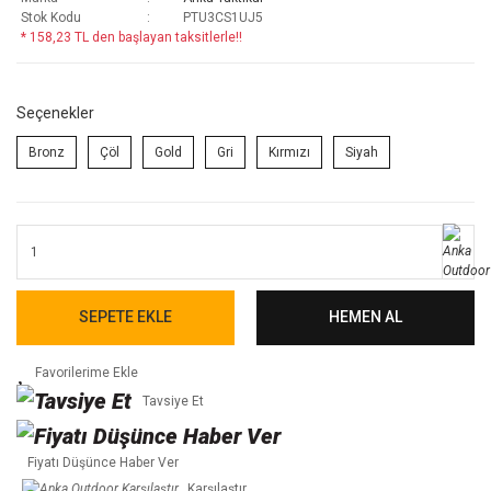
Stok Kodu
PTU3CS1UJ5
* 158,23 TL den başlayan taksitlerle!!
Seçenekler
Bronz
Çöl
Gold
Gri
Kırmızı
Siyah
SEPETE EKLE
HEMEN AL
Tavsiye Et
Fiyatı Düşünce Haber Ver
Karşılaştır