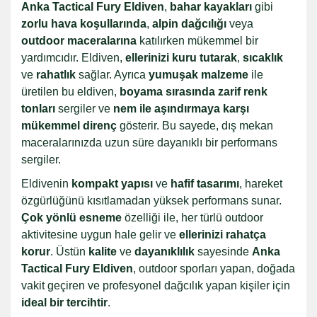
Anka Tactical Fury Eldiven
,
bahar kayakları
gibi
zorlu hava koşullarında
,
alpin dağcılığı
veya
outdoor maceralarına
katılırken mükemmel bir
yardımcıdır. Eldiven,
ellerinizi kuru tutarak
,
sıcaklık
ve
rahatlık
sağlar. Ayrıca
yumuşak malzeme
ile
üretilen bu eldiven,
boyama sırasında zarif renk
tonları
sergiler ve
nem ile aşındırmaya karşı
mükemmel direnç
gösterir. Bu sayede, dış mekan
maceralarınızda uzun süre dayanıklı bir performans
sergiler.
Eldivenin
kompakt yapısı
ve
hafif tasarımı
, hareket
özgürlüğünü kısıtlamadan yüksek performans sunar.
Çok yönlü esneme
özelliği ile, her türlü outdoor
aktivitesine uygun hale gelir ve
ellerinizi rahatça
korur
. Üstün
kalite
ve
dayanıklılık
sayesinde
Anka
Tactical Fury Eldiven
, outdoor sporları yapan, doğada
vakit geçiren ve profesyonel dağcılık yapan kişiler için
ideal bir tercihtir
.