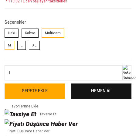
* 113,02 TL den başlayan taksitlerle!!
Seçenekler
Haki
Kahve
Multicam
M
L
XL
SEPETE EKLE
HEMEN AL
Tavsiye Et
Fiyatı Düşünce Haber Ver