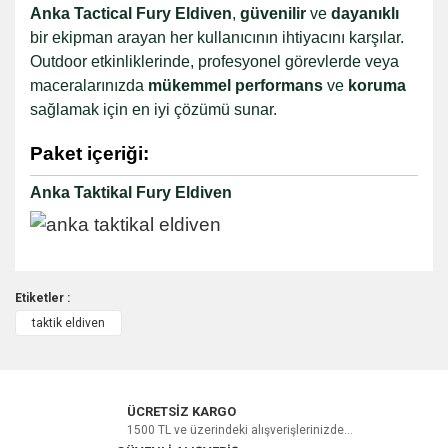
Anka Tactical Fury Eldiven
,
güvenilir
ve
dayanıklı
bir ekipman arayan her kullanıcının ihtiyacını karşılar.
Outdoor etkinliklerinde, profesyonel görevlerde veya
maceralarınızda
mükemmel performans
ve
koruma
sağlamak için en iyi çözümü sunar.
Paket içeriği:
Anka Taktikal Fury Eldiven
Etiketler :
taktik eldiven
Bu ürüne ilk yorumu siz yapın!
Yorum Yaz
ÜCRETSİZ KARGO
1500 TL ve üzerindeki alışverişlerinizde...