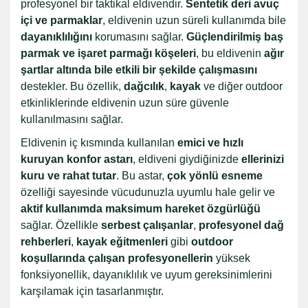
profesyonel bir taktikal eldivendir.
Sentetik deri avuç
içi ve parmaklar
, eldivenin uzun süreli kullanımda bile
dayanıklılığını
korumasını sağlar.
Güçlendirilmiş baş
parmak ve işaret parmağı köşeleri
, bu eldivenin
ağır
şartlar altında bile etkili bir şekilde çalışmasını
destekler. Bu özellik,
dağcılık
,
kayak
ve diğer outdoor
etkinliklerinde eldivenin uzun süre güvenle
kullanılmasını sağlar.
Eldivenin iç kısmında kullanılan
emici ve hızlı
kuruyan konfor astarı
, eldiveni giydiğinizde
ellerinizi
kuru ve rahat tutar
. Bu astar,
çok yönlü esneme
özelliği sayesinde vücudunuzla uyumlu hale gelir ve
aktif kullanımda maksimum hareket özgürlüğü
sağlar. Özellikle
serbest çalışanlar
,
profesyonel dağ
rehberleri
,
kayak eğitmenleri
gibi
outdoor
koşullarında çalışan profesyonellerin
yüksek
fonksiyonellik, dayanıklılık ve uyum gereksinimlerini
karşılamak için tasarlanmıştır.