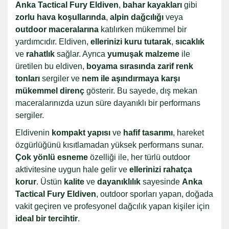
Anka Tactical Fury Eldiven
,
bahar kayakları
gibi
zorlu hava koşullarında
,
alpin dağcılığı
veya
outdoor maceralarına
katılırken mükemmel bir
yardımcıdır. Eldiven,
ellerinizi kuru tutarak
,
sıcaklık
ve
rahatlık
sağlar. Ayrıca
yumuşak malzeme
ile
üretilen bu eldiven,
boyama sırasında zarif renk
tonları
sergiler ve
nem ile aşındırmaya karşı
mükemmel direnç
gösterir. Bu sayede, dış mekan
maceralarınızda uzun süre dayanıklı bir performans
sergiler.
Eldivenin
kompakt yapısı
ve
hafif tasarımı
, hareket
özgürlüğünü kısıtlamadan yüksek performans sunar.
Çok yönlü esneme
özelliği ile, her türlü outdoor
aktivitesine uygun hale gelir ve
ellerinizi rahatça
korur
. Üstün
kalite
ve
dayanıklılık
sayesinde
Anka
Tactical Fury Eldiven
, outdoor sporları yapan, doğada
vakit geçiren ve profesyonel dağcılık yapan kişiler için
ideal bir tercihtir
.