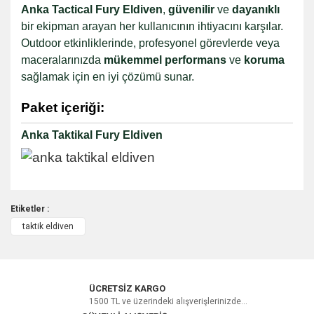
Anka Tactical Fury Eldiven
,
güvenilir
ve
dayanıklı
bir ekipman arayan her kullanıcının ihtiyacını karşılar.
Outdoor etkinliklerinde, profesyonel görevlerde veya
maceralarınızda
mükemmel performans
ve
koruma
sağlamak için en iyi çözümü sunar.
Paket içeriği:
Anka Taktikal Fury Eldiven
Etiketler :
taktik eldiven
Bu ürüne ilk yorumu siz yapın!
Yorum Yaz
ÜCRETSİZ KARGO
1500 TL ve üzerindeki alışverişlerinizde...