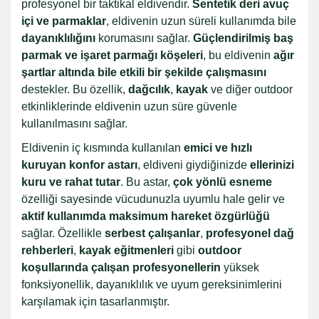
profesyonel bir taktikal eldivendir.
Sentetik deri avuç
içi ve parmaklar
, eldivenin uzun süreli kullanımda bile
dayanıklılığını
korumasını sağlar.
Güçlendirilmiş baş
parmak ve işaret parmağı köşeleri
, bu eldivenin
ağır
şartlar altında bile etkili bir şekilde çalışmasını
destekler. Bu özellik,
dağcılık
,
kayak
ve diğer outdoor
etkinliklerinde eldivenin uzun süre güvenle
kullanılmasını sağlar.
Eldivenin iç kısmında kullanılan
emici ve hızlı
kuruyan konfor astarı
, eldiveni giydiğinizde
ellerinizi
kuru ve rahat tutar
. Bu astar,
çok yönlü esneme
özelliği sayesinde vücudunuzla uyumlu hale gelir ve
aktif kullanımda maksimum hareket özgürlüğü
sağlar. Özellikle
serbest çalışanlar
,
profesyonel dağ
rehberleri
,
kayak eğitmenleri
gibi
outdoor
koşullarında çalışan profesyonellerin
yüksek
fonksiyonellik, dayanıklılık ve uyum gereksinimlerini
karşılamak için tasarlanmıştır.