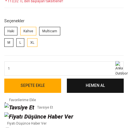
* 113,02 TL den başlayan taksitlerle!!
Seçenekler
Haki
Kahve
Multicam
M
L
XL
SEPETE EKLE
HEMEN AL
Tavsiye Et
Fiyatı Düşünce Haber Ver