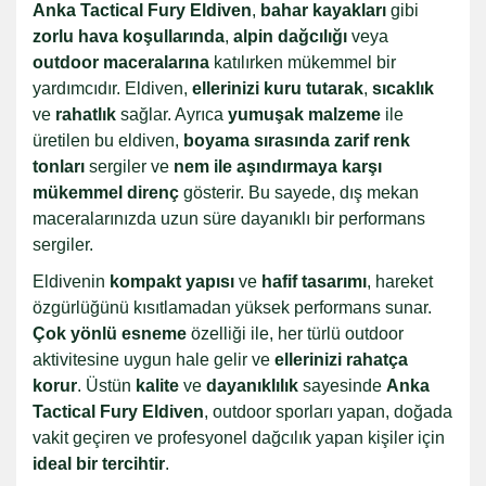
Anka Tactical Fury Eldiven
,
bahar kayakları
gibi
zorlu hava koşullarında
,
alpin dağcılığı
veya
outdoor maceralarına
katılırken mükemmel bir
yardımcıdır. Eldiven,
ellerinizi kuru tutarak
,
sıcaklık
ve
rahatlık
sağlar. Ayrıca
yumuşak malzeme
ile
üretilen bu eldiven,
boyama sırasında zarif renk
tonları
sergiler ve
nem ile aşındırmaya karşı
mükemmel direnç
gösterir. Bu sayede, dış mekan
maceralarınızda uzun süre dayanıklı bir performans
sergiler.
Eldivenin
kompakt yapısı
ve
hafif tasarımı
, hareket
özgürlüğünü kısıtlamadan yüksek performans sunar.
Çok yönlü esneme
özelliği ile, her türlü outdoor
aktivitesine uygun hale gelir ve
ellerinizi rahatça
korur
. Üstün
kalite
ve
dayanıklılık
sayesinde
Anka
Tactical Fury Eldiven
, outdoor sporları yapan, doğada
vakit geçiren ve profesyonel dağcılık yapan kişiler için
ideal bir tercihtir
.