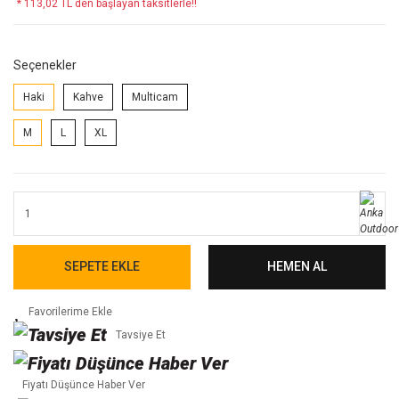
* 113,02 TL den başlayan taksitlerle!!
Seçenekler
Haki
Kahve
Multicam
M
L
XL
SEPETE EKLE
HEMEN AL
Tavsiye Et
Fiyatı Düşünce Haber Ver