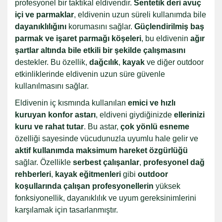
profesyonel bir taktikal eldivendir.
Sentetik deri avuç
içi ve parmaklar
, eldivenin uzun süreli kullanımda bile
dayanıklılığını
korumasını sağlar.
Güçlendirilmiş baş
parmak ve işaret parmağı köşeleri
, bu eldivenin
ağır
şartlar altında bile etkili bir şekilde çalışmasını
destekler. Bu özellik,
dağcılık
,
kayak
ve diğer outdoor
etkinliklerinde eldivenin uzun süre güvenle
kullanılmasını sağlar.
Eldivenin iç kısmında kullanılan
emici ve hızlı
kuruyan konfor astarı
, eldiveni giydiğinizde
ellerinizi
kuru ve rahat tutar
. Bu astar,
çok yönlü esneme
özelliği sayesinde vücudunuzla uyumlu hale gelir ve
aktif kullanımda maksimum hareket özgürlüğü
sağlar. Özellikle
serbest çalışanlar
,
profesyonel dağ
rehberleri
,
kayak eğitmenleri
gibi
outdoor
koşullarında çalışan profesyonellerin
yüksek
fonksiyonellik, dayanıklılık ve uyum gereksinimlerini
karşılamak için tasarlanmıştır.