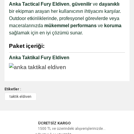
Anka Tactical Fury Eldiven
,
güvenilir
ve
dayanıklı
bir ekipman arayan her kullanıcının ihtiyacını karşılar.
Outdoor etkinliklerinde, profesyonel görevlerde veya
maceralarınızda
mükemmel performans
ve
koruma
sağlamak için en iyi çözümü sunar.
Paket içeriği:
Anka Taktikal Fury Eldiven
Etiketler :
taktik eldiven
Bu ürüne ilk yorumu siz yapın!
Yorum Yaz
ÜCRETSİZ KARGO
1500 TL ve üzerindeki alışverişlerinizde...