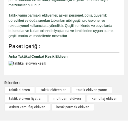
malzemeler bulunur.
Taktik yarım parmaklı eldivenler, askeri personel, polis, güvenlik
görevlileri ve doğa sporları tutkunları gibi çeşitli profesyonel ve
rekreasyonel kullanıcılara yöneliktir. Çeşitli renklerde ve boyutlarda
bulunurlar ve kullanıcıların ihtiyaçlarına ve tercihlerine uygun olarak
çeşitli marka ve modellerde mevcuttur.
Paket içeriği:
Anka Taktikal Combat Kesik Eldiven
Etiketler :
taktik eldiven
taktik eldivenler
taktik eldiven yarım
Bu ürüne ilk yorumu siz yapın!
taktik eldiven fiyatları
multicam eldiven
kamuflaj eldiven
askeri kamuflaj eldiven
kesik parmak eldiven
Yorum Yaz