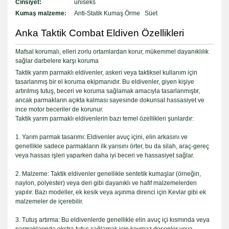
Cinsiyet:
üniseks
Kumaş malzeme:
Anti-Statik Kumaş Örme Süet
Anka Taktik Combat Eldiven Özellikleri
Mafsal korumalı, elleri zorlu ortamlardan korur, mükemmel dayanıklılık
sağlar darbelere karşı koruma
Taktik yarım parmaklı eldivenler, askeri veya taktiksel kullanım için
tasarlanmış bir el koruma ekipmanıdır. Bu eldivenler, giyen kişiye
artırılmış tutuş, beceri ve koruma sağlamak amacıyla tasarlanmıştır,
ancak parmakların açıkta kalması sayesinde dokunsal hassasiyet ve
ince motor beceriler de korunur.
Taktik yarım parmaklı eldivenlerin bazı temel özellikleri şunlardır:
1. Yarım parmak tasarımı: Eldivenler avuç içini, elin arkasını ve
genellikle sadece parmakların ilk yarısını örter, bu da silah, araç-gereç
veya hassas işleri yaparken daha iyi beceri ve hassasiyet sağlar.
2. Malzeme: Taktik eldivenler genellikle sentetik kumaşlar (örneğin,
naylon, polyester) veya deri gibi dayanıklı ve hafif malzemelerden
yapılır. Bazı modeller, ek kesik veya aşınma direnci için Kevlar gibi ek
malzemeler de içerebilir.
3. Tutuş artırma: Bu eldivenlerde genellikle elin avuç içi kısmında veya
parmaklarında ekstra tutuş sağlamak için kaymaz desenler veya