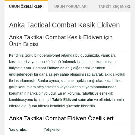
ÜRÜN ÖZELLİKLERİ
ÜRÜN YORUMLARI
TAKSİT SEÇENEKLER
Anka Tactical Combat Kesik Eldiven
Anka Taktikal Combat Kesik Eldiven için
Ürün Bilgisi
Kendinizi zorlu bir operasyonel ortamda bulduğunuzda, yanıkları,
kesilmeleri veya daha kötüsünü önlemek için nihai el korumasına
ihtiyacınız var. Combat
Eldiven
onlar iş diğerlerini korurken
endişelenecek bir daha az şey sahip olmasını sağlayarak, akılda kolluk
ile tasarlanmıştır. Bunlar ayrıca, silahınızı, çekiç ısırığı olarak da bilinen
garip konumlara ateşlemekten kaynaklanan el yaralanmalarından
korumanın harika bir yoludur. En iyi koruma, rahatlık ve esneklik
kombinasyonu için, bir çift
Taktik Eldiveni satın alın
ve ellerinizin emin
ellerde olduğunu bilerek kendinizi güvende hissedin.
Anka Taktikal Combat Eldiven Özellikleri:
Yaş grubu:
Yetişkinler