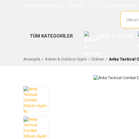
Neden Ankaoutdoor?
Rehberler
Video
Kargo & Teslimat
TÜM KATEGORİLER
Çakılar & Bıçaklar
Anasayfa
Askeri & Outdoor Giyim
Eldiven
Anka Tactical C