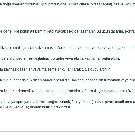
 ve doğa sporları tutkunları gibi profesyonel kullanıcılar için tasarlanmış özel el ko
ği ve genellikle kolun alt kısmını kaplayacak şekilde tasarlanır. Bu uzun tasarım, ek
lik sağlamak için sentetik kumaşlar (örneğin, naylon, polyester) veya gerçek deri gi
be emici pedler, sertleştirilmiş bölgeler veya ekstra katmanlar bulunabilir.
da kaymaz desenler veya malzemeler kullanılarak tutuş gücü artırılır.
cının el becerisini kısıtlamaması önemlidir. Böylece, hassas işleri yapmak veya silah
n içinde terlemeyi azaltmak ve rahat bir deneyim sağlamak için havalandırma özellik
 çalışma veya spor yapma imkanı sağlar. Ancak, faaliyetin doğası ve çevre koşullarına
ı ve güvenliği açısından kritik bir faktördür.