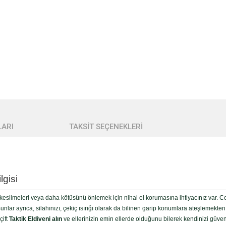
ARI
TAKSİT SEÇENEKLERİ
lgisi
kesilmeleri veya daha kötüsünü önlemek için nihai el korumasına ihtiyacınız var. 
 Bunlar ayrıca, silahınızı, çekiç ısırığı olarak da bilinen garip konumlara ateşleme
çift
Taktik Eldiveni alın
ve ellerinizin emin ellerde olduğunu bilerek kendinizi güve