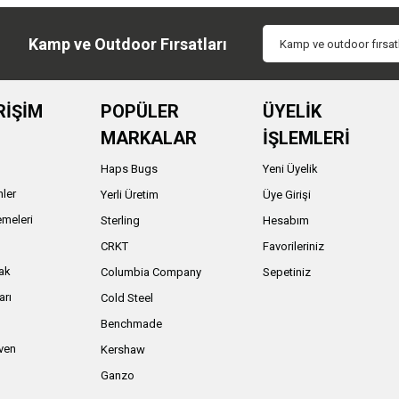
Kamp ve Outdoor Fırsatları
RİŞİM
POPÜLER
ÜYELİK
MARKALAR
İŞLEMLERİ
Haps Bugs
Yeni Üyelik
nler
Yerli Üretim
Üye Girişi
meleri
Sterling
Hesabım
ı
CRKT
Favorileriniz
ak
Columbia Company
Sepetiniz
arı
Cold Steel
Benchmade
iven
Kershaw
Ganzo