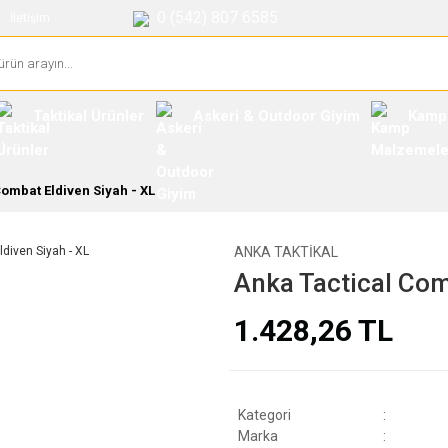
0 (542) 807 6585
İletişim
Taktikal Ürünler
Askeri & Outdoor Giyim
Kamp
ombat Eldiven Siyah - XL
ANKA TAKTIKAL
Anka Tactical Com
1.428,26 TL
Kategori
Marka