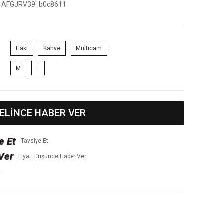
AFGJRV39_b0c8611
Haki
Kahve
Multicam
M
L
ELİNCE HABER VER
Tavsiye Et
Fiyatı Düşünce Haber Ver
r