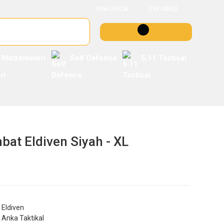
YENİ ÜYELİK
ÜYE GİRİŞİ
 Malzemeleri
Self Defence
5.11 Tactical
bat Eldiven Siyah - XL
Eldiven
Anka Taktikal