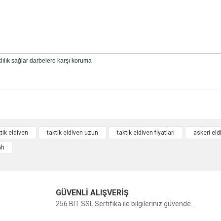
lılık sağlar darbelere karşı koruma
tik eldiven
taktik eldiven uzun
taktik eldiven fiyatları
askeri eld
ah
Bu ürüne ilk yorumu siz yapın!
Yorum Yaz
GÜVENLİ ALIŞVERİŞ
256 BIT SSL Sertifika ile bilgileriniz güvende...