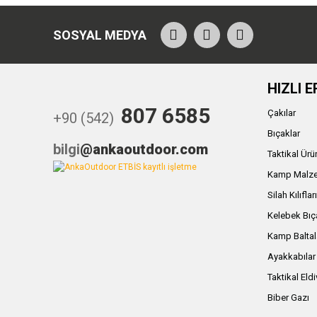
SOSYAL MEDYA
HIZLI E
807 6585
Çakılar
+90 (542)
Bıçaklar
bilgi
@ankaoutdoor.com
Taktikal Ürü
Kamp Malze
Silah Kılıflar
Kelebek Bıç
Kamp Baltal
Ayakkabılar
Taktikal Eld
Biber Gazı