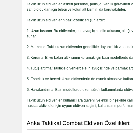
Taktik uzun eldivenler, askeri personel, polis, güvenlik görevlileri
sahip oldukları için bileği ve kolun alt kısmını da koruyabilirler.
Taktik uzun eldivenlerin bazı özellikleri şunlardır:
1. Uzun tasarım: Bu eldivenler, elin avuç içini, elin arkasını, bile
sunar.
2. Malzeme: Taktik uzun eldivenler genellikle dayanıklılık ve esnek
3. Koruma: El ve kolun alt kısmını korumak için bazı modellerde dar
4. Tutuş artırma: Taktik eldivenlerde elin avuç içinde ve parmaklar
5. Esneklik ve beceri: Uzun eldivenlerin de esnek olması ve kullanı
6. Havalandırma: Bazı modellerde uzun süreli kullanımlarda eldive
Taktik uzun eldivenler, kullanıcılara güvenli ve etkili bir şekilde
hassas aktiviteler için uygun eldiven seçimi, kullanıcının performans
Anka Taktikal Combat Eldiven Özellikleri: