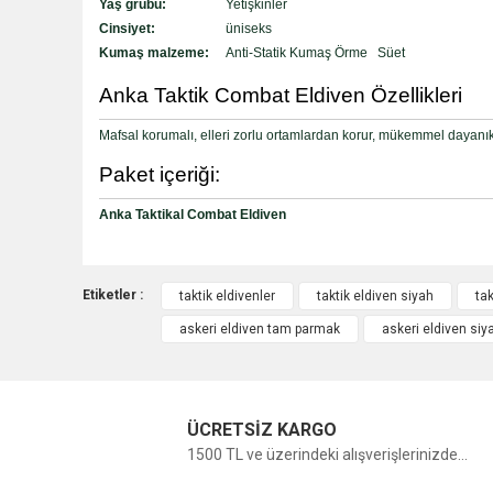
Yaş grubu:
Yetişkinler
Cinsiyet:
üniseks
Kumaş malzeme:
Anti-Statik Kumaş Örme Süet
Anka Taktik Combat Eldiven Özellikleri
Mafsal korumalı, elleri zorlu ortamlardan korur, mükemmel dayanık
Paket içeriği:
Anka Taktikal Combat Eldiven
Etiketler :
taktik eldivenler
taktik eldiven siyah
tak
askeri eldiven tam parmak
askeri eldiven siy
ÜCRETSİZ KARGO
1500 TL ve üzerindeki alışverişlerinizde...