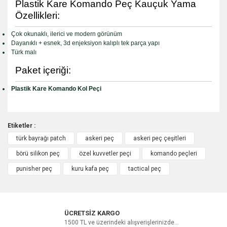
Plastik Kare Komando Peç Kauçuk Yama
Özellikleri:
Çok okunaklı, ilerici ve modern görünüm
Dayanıklı + esnek, 3d enjeksiyon kalıplı tek parça yapı
Türk malı
Paket içeriği:
Plastik Kare Komando Kol Peçi
Etiketler :
türk bayrağı patch
askeri peç
askeri peç çeşitleri
Bu ürüne ilk yorumu siz yapın!
börü silikon peç
özel kuvvetler peçi
komando peçleri
punisher peç
kuru kafa peç
tactical peç
Yorum Yaz
ÜCRETSİZ KARGO
1500 TL ve üzerindeki alışverişlerinizde...