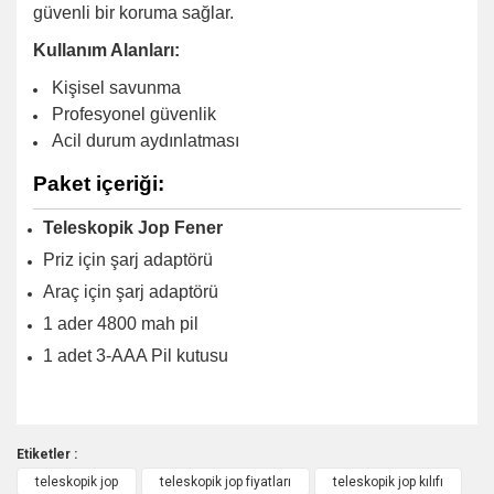
güvenli bir koruma sağlar.
Kullanım Alanları:
Kişisel savunma
Profesyonel güvenlik
Acil durum aydınlatması
Paket içeriği:
Teleskopik Jop Fener
Priz için şarj adaptörü
Araç için şarj adaptörü
1 ader 4800 mah pil
1 adet 3-AAA Pil kutusu
Etiketler :
teleskopik jop
teleskopik jop fiyatları
teleskopik jop kılıfı