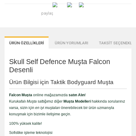
paylaş
ÜRÜN ÖZELLİKLERİ
ÜRÜN YORUMLARI
TAKSİT SEÇENEKLER
Skull Self Defence Muşta Falcon
Desenli
Ürün Bilgisi için Taktik Bodyguard Muşta
Falcon Muşta
online mağazamızda
satın Alın
!
Kurukafalı
Muşta
sattığımız diğer
Muşta Modelleri
hakkında sorularınız
varsa, sizin için
en iyi muştaları
önerebilecek bir ürün uzmanıyla
konuşmak için bizimle iletişime geçin.
100% yüksek kalite!
Sofistike işleme teknolojisi