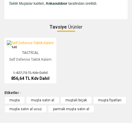
Taktik Muştalar
kaliteli,
Ankaoutdoor
tarafından üretildi.
Tavsiye
Ürünler
Bu ürüne ilk yorumu siz yapın!
Self Defense Taktik Kalem
%40
TACTICAL
Yorum Yaz
Self Defense Taktik Kalem
1.427,73 TL
Kdv Dahil
856,64 TL
Kdv Dahil
Etiketler :
muşta
muşta satın al
muştalı bıçak
muşta fiyatları
muşta satın al ucuz
parmak muşta satın al