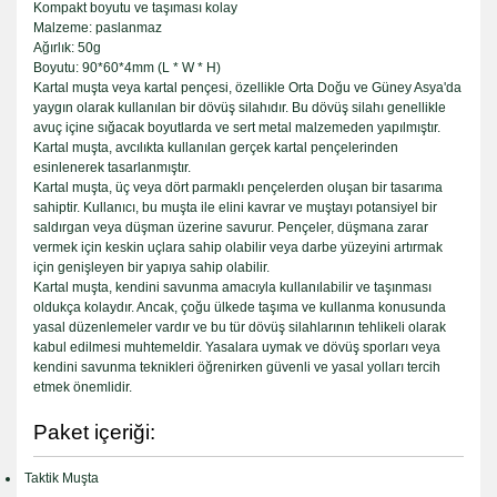
Kompakt boyutu ve taşıması kolay
Malzeme: paslanmaz
Ağırlık: 50g
Boyutu: 90*60*4mm (L * W * H)
Kartal muşta veya kartal pençesi, özellikle Orta Doğu ve Güney Asya'da
yaygın olarak kullanılan bir dövüş silahıdır. Bu dövüş silahı genellikle
avuç içine sığacak boyutlarda ve sert metal malzemeden yapılmıştır.
Kartal muşta, avcılıkta kullanılan gerçek kartal pençelerinden
esinlenerek tasarlanmıştır.
Kartal muşta, üç veya dört parmaklı pençelerden oluşan bir tasarıma
sahiptir. Kullanıcı, bu muşta ile elini kavrar ve muştayı potansiyel bir
saldırgan veya düşman üzerine savurur. Pençeler, düşmana zarar
vermek için keskin uçlara sahip olabilir veya darbe yüzeyini artırmak
için genişleyen bir yapıya sahip olabilir.
Kartal muşta, kendini savunma amacıyla kullanılabilir ve taşınması
oldukça kolaydır. Ancak, çoğu ülkede taşıma ve kullanma konusunda
yasal düzenlemeler vardır ve bu tür dövüş silahlarının tehlikeli olarak
kabul edilmesi muhtemeldir. Yasalara uymak ve dövüş sporları veya
kendini savunma teknikleri öğrenirken güvenli ve yasal yolları tercih
etmek önemlidir.
Paket içeriği:
Taktik Muşta