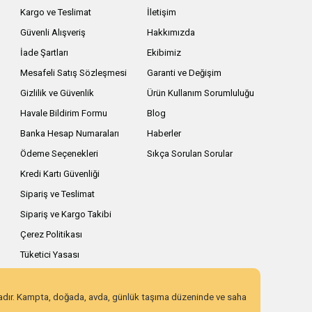
Kargo ve Teslimat
İletişim
Güvenli Alışveriş
Hakkımızda
İade Şartları
Ekibimiz
Mesafeli Satış Sözleşmesi
Garanti ve Değişim
Gizlilik ve Güvenlik
Ürün Kullanım Sorumluluğu
Havale Bildirim Formu
Blog
Banka Hesap Numaraları
Haberler
Ödeme Seçenekleri
Sıkça Sorulan Sorular
Kredi Kartı Güvenliği
Sipariş ve Teslimat
Sipariş ve Kargo Takibi
Çerez Politikası
Tüketici Yasası
zadır. Kampta, doğada, avda, günlük taşıma düzeninde ve saha