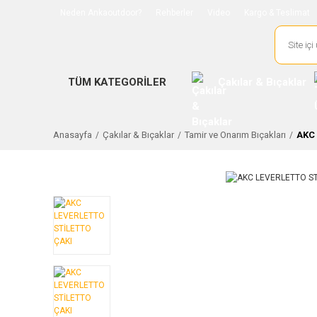
Neden Ankaoutdoor?
Rehberler
Video
Kargo & Teslimat
TÜM KATEGORİLER
Çakılar & Bıçaklar
Anasayfa
Çakılar & Bıçaklar
Tamir ve Onarım Bıçakları
AKC 