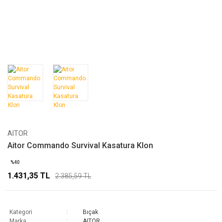
AITOR
Aitor Commando Survival Kasatura Klon
%40
1.431,35 TL
2.385,59 TL
Kategori
Bıçak
Marka
AITOR