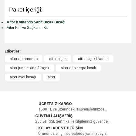
Paket içeriği:
Aitor Komando Sabit Bıçak Bıçağı
Aitor Kılıf ve Sağkalım Kiti
Etiketler :
aitor commando
aitor bıçak
aitor bıçak fiyatları
Bu ürüne ilk yorumu siz yapın!
aitor jungle king 2 bıçak
aitor oso negro bıçak
aitor avcı bıçağı
aitor
Yorum Yaz
ÜCRETSİZ KARGO
1500 TL ve üzerindeki alışverişlerinizde...
GÜVENLİ ALIŞVERİŞ
256 BIT SSL Sertifika ile bilgileriniz güvende...
KOLAY İADE VE DEĞİŞİM
Ürününüzle ilgili süreçlerde yanınızdayız.