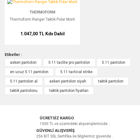
Thermoform Ranger Taktik Polar Mont
THERMOFORM
Yorum Yaz
Thermoform Ranger Taktik Polar Mont
1.047,00 TL
Kdv Dahil
Etiketler :
askeri pantolon
5.11 taclite pro pantolon
5.11 pantolon
en ucuz 5.11 pantolon
5.11 tactical strike
5.11 pantolon al
askeri pantolon siyah
taktik pantolon
taktik pantolonu
taktik pantolon fiyatları
ÜCRETSİZ KARGO
1500 TL ve üzerindeki alışverişlerinizde...
GÜVENLİ ALIŞVERİŞ
256 BIT SSL Sertifika ile bilgileriniz güvende...