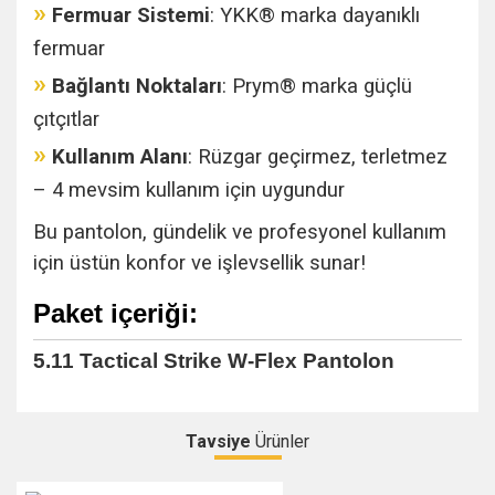
»
Fermuar Sistemi
: YKK® marka dayanıklı
fermuar
»
Bağlantı Noktaları
:
Prym® marka güçlü
çıtçıtlar
»
Kullanım Alanı
:
Rüzgar geçirmez, terletmez
– 4 mevsim kullanım için uygundur
Bu pantolon, gündelik ve profesyonel kullanım
için üstün konfor ve işlevsellik sunar!
Paket içeriği:
5.11 Tactical Strike W-Flex Pantolon
Tavsiye
Ürünler
Bu ürüne ilk yorumu siz yapın!