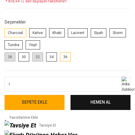
* 858,64 TL den başlayan taksitlerle!!
Seçenekler
Charcoal
Kahve
Khaki
Lacivert
Siyah
Storm
Tundra
Yeşil
38
30
32
34
36
SEPETE EKLE
HEMEN AL
Tavsiye Et