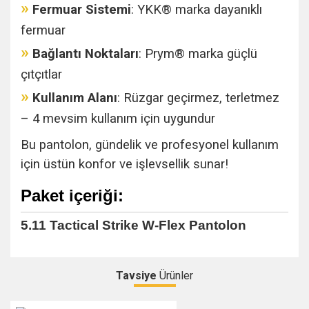
»
Fermuar Sistemi
: YKK® marka dayanıklı
fermuar
»
Bağlantı Noktaları
:
Prym® marka güçlü
çıtçıtlar
»
Kullanım Alanı
:
Rüzgar geçirmez, terletmez
– 4 mevsim kullanım için uygundur
Bu pantolon, gündelik ve profesyonel kullanım
için üstün konfor ve işlevsellik sunar!
Paket içeriği:
5.11 Tactical Strike W-Flex Pantolon
Tavsiye
Ürünler
Bu ürüne ilk yorumu siz yapın!