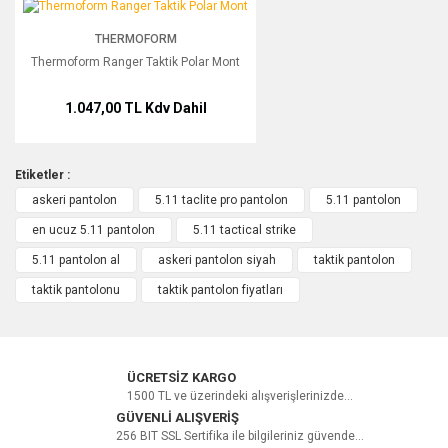
Thermoform Ranger Taktik Polar Mont
THERMOFORM
Yorum Yaz
Thermoform Ranger Taktik Polar Mont
1.047,00 TL
Kdv Dahil
Etiketler :
askeri pantolon
5.11 taclite pro pantolon
5.11 pantolon
en ucuz 5.11 pantolon
5.11 tactical strike
5.11 pantolon al
askeri pantolon siyah
taktik pantolon
taktik pantolonu
taktik pantolon fiyatları
ÜCRETSİZ KARGO
1500 TL ve üzerindeki alışverişlerinizde...
GÜVENLİ ALIŞVERİŞ
256 BIT SSL Sertifika ile bilgileriniz güvende...