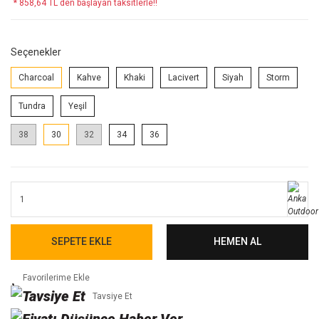
* 858,64 TL den başlayan taksitlerle!!
Seçenekler
Charcoal
Kahve
Khaki
Lacivert
Siyah
Storm
Tundra
Yeşil
38
30
32
34
36
SEPETE EKLE
HEMEN AL
Tavsiye Et