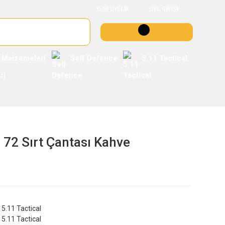
YENİ ÜYELİK
ÜYE GİRİŞİ
 Malzemeleri
Self Defence
5.11 Tactical
 72 Sırt Çantası Kahve
5.11 Tactical
5.11 Tactical