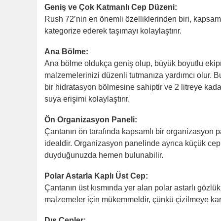
Geniş ve Çok Katmanlı Cep Düzeni:
Rush 72’nin en önemli özelliklerinden biri, kapsa
kategorize ederek taşımayı kolaylaştırır.
Ana Bölme:
Ana bölme oldukça geniş olup, büyük boyutlu ekipmanl
malzemelerinizi düzenli tutmanıza yardımcı olur. Bu
bir hidratasyon bölmesine sahiptir ve 2 litreye kad
suya erişimi kolaylaştırır.
Ön Organizasyon Paneli:
Çantanın ön tarafında kapsamlı bir organizasyon pane
idealdir. Organizasyon panelinde ayrıca küçük ceple
duyduğunuzda hemen bulunabilir.
Polar Astarla Kaplı Üst Cep:
Çantanın üst kısmında yer alan polar astarlı gözlük
malzemeler için mükemmeldir, çünkü çizilmeye kar
Dış Cepler: