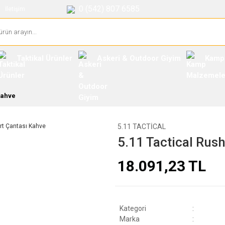
0 (542) 807 6585
İletişim
Taktikal Ürünler
Askeri & Outdoor Giyim
Kamp
Kahve
5.11 TACTICAL
5.11 Tactical Rush
18.091,23 TL
Kategori
Marka