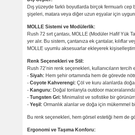
Dış yüzeyde farklı boyutlarda birçok fermuarlı cep bu
şişeleri, matara veya diğer uzun eşyalar için uygun
MOLLE Sistemi ve Modülerlik:
Rush 72 sırt çantası, MOLLE (Modüler Hafif Yük Ta
yer alır. Bu sistem, çantanıza ek çantalar, kılıflar v
MOLLE uyumlu aksesuarlar ekleyerek kişiselleştirme 
Renk Seçenekleri ve Stil:
Rush 72’nin renk seçenekleri, kullanıcıların terci
-
Siyah:
Hem şehir ortamında hem de görevde nötr 
-
Coyote Kahverengi:
Çöl ve kuru alanlarda doğal
-
Kanguru:
Doğal tonlarıyla outdoor maceralarında
-
Tungsten Gri:
Minimalist ve sofistike bir görünüm 
-
Yeşil:
Ormanlık alanlar ve doğa için mükemmel bir
Bu renk seçenekleri, hem görsel estetiği hem de gör
Ergonomi ve Taşıma Konforu: