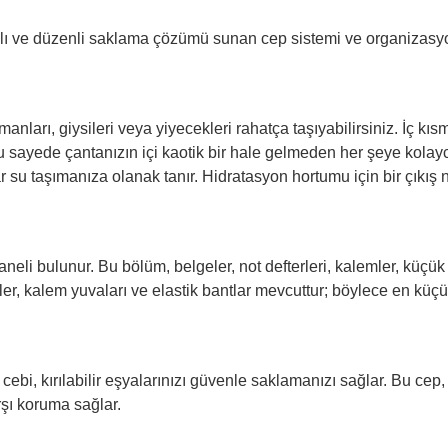
mlı ve düzenli saklama çözümü sunan cep sistemi ve organizasyon
arı, giysileri veya yiyecekleri rahatça taşıyabilirsiniz. İç kısm
 sayede çantanızın içi kaotik bir hale gelmeden her şeye kolayca
ar su taşımanıza olanak tanır. Hidratasyon hortumu için bir çıkış
li bulunur. Bu bölüm, belgeler, not defterleri, kalemler, küçük e
r, kalem yuvaları ve elastik bantlar mevcuttur; böylece en küçük 
 cebi, kırılabilir eşyalarınızı güvenle saklamanızı sağlar. Bu ce
şı koruma sağlar.