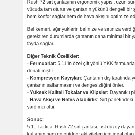
Rush 72 sırt çantasının ergonomik yapısı, uzun sürel
vücuda tam oturur ve çantanın yükünü dengeli bir şek
hem konfor sağlar hem de hava akışını optimize eder
Bel kemeri, ağır yüklerin belinize ve sırtınıza verdiğ
gerektiren durumlarda çantanın daha minimal bir y
fayda sağlar.
Diğer Teknik Özellikler:
-
Fermuarlar:
5.11’in özel çift yönlü YKK fermuarlar
donatılmıştır.
-
Kompresyon Kayışları:
Çantanın dış tarafında ye
çantanın sallanmasını ve dengesizliğini önler.
-
Yüksek Kaliteli Tokalar ve Klipsler:
Dayanıklı pl
-
Hava Akışı ve Nefes Alabilirlik:
Sırt panelindeki 
yardımcı olur.
Sonuç:
5.11 Tactical Rush 72 sırt çantası, üst düzey dayan
kullanım hem de outdoor aktiviteleri için ideal ola