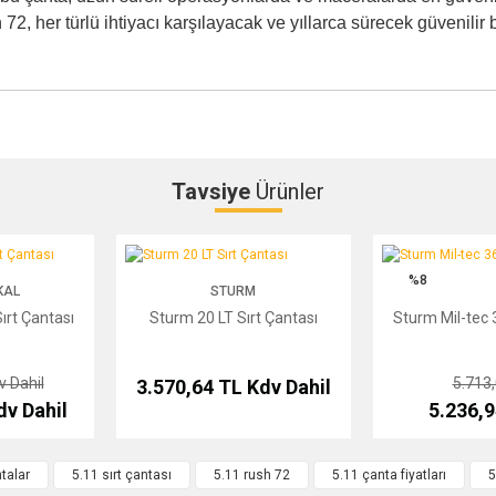
sh 72, her türlü ihtiyacı karşılayacak ve yıllarca sürecek güvenilir
Tavsiye
Ürünler
Bu ürüne ilk yorumu siz yapın!
antası
Sturm 20 LT Sırt Çantası
Sturm Mil-tec 36 LT
%8
KAL
STURM
Yorum Yaz
ırt Çantası
Sturm 20 LT Sırt Çantası
Sturm Mil-tec 3
v Dahil
5.713
3.570,64 TL
Kdv Dahil
dv Dahil
5.236,
talar
5.11 sırt çantası
5.11 rush 72
5.11 çanta fiyatları
5