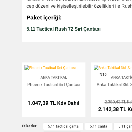
cep düzeni ve kişiselleştirilebilir özellikleri ile Ru
Paket içeriği:
5.11 Tactical Rush 72 Sırt Çantası
Phoenix Tactical Sırt Çantası
Anka Taktikal 36L Sırt Ç
%10
ANKA TAKTIKAL
ANKA TAKTI
Phoenix Tactical Sırt Çantası
Anka Taktikal 36L S
2.380,43 TL
Kd
1.047,39 TL
Kdv Dahil
2.142,38 TL
K
Etiketler :
5.11 tactical çanta
5.11 çanta
5.11 çan