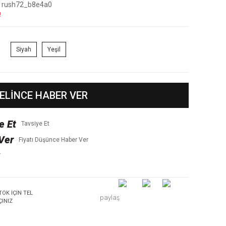
rush72_b8e4a0
!
Siyah
Yeşil
ELİNCE HABER VER
Tavsiye Et
Fiyatı Düşünce Haber Ver
r
TOK IÇIN TEL
paylaş
ÇINIZ