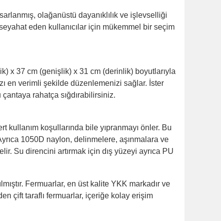
sarlanmış, olağanüstü dayanıklılık ve işlevselliği
ık seyahat eden kullanıcılar için mükemmel bir seçim
) x 37 cm (genişlik) x 31 cm (derinlik) boyutlarıyla
ızı en verimli şekilde düzenlemenizi sağlar. İster
u çantaya rahatça sığdırabilirsiniz.
rt kullanım koşullarında bile yıpranmayı önler. Bu
 Ayrıca 1050D naylon, delinmelere, aşınmalara ve
ir. Su direncini artırmak için dış yüzeyi ayrıca PU
mıştır. Fermuarlar, en üst kalite YKK markadır ve
çift taraflı fermuarlar, içeriğe kolay erişim