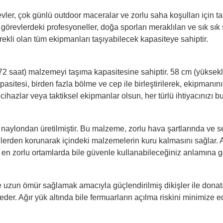
evler, çok günlü outdoor maceralar ve zorlu saha koşulları için ta
k görevlerdeki profesyoneller, doğa sporları meraklıları ve sık s
erekli olan tüm ekipmanları taşıyabilecek kapasiteye sahiptir.
2 saat) malzemeyi taşıma kapasitesine sahiptir. 58 cm (yükseklik
kapasitesi, birden fazla bölme ve cep ile birleştirilerek, ekipmanın
 cihazlar veya taktiksel ekipmanlar olsun, her türlü ihtiyacınızı b
aylondan üretilmiştir. Bu malzeme, zorlu hava şartlarında ve se
kilerden korunarak içindeki malzemelerin kuru kalmasını sağlar.
 en zorlu ortamlarda bile güvenle kullanabileceğiniz anlamına gel
uzun ömür sağlamak amacıyla güçlendirilmiş dikişler ile donatıl
 Ağır yük altında bile fermuarların açılma riskini minimize eden 