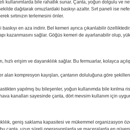
i kullanımlarda bile rahatlık sunar. Çanta, yoğun dolgulu ve nefe
ilde dağıtarak omuzlardaki baskıyı azaltır. Sırt paneli ise nefes
ek sırtınızın terlemesini önler.
i baskıyı en aza indirir. Bel kemeri ayrıca çıkarılabilir özellikted
apı kazanmasını sağlar. Göğüs kemeri de ayarlanabilir olup, y
ı, hızlı erişim ve dayanıklılık sağlar. Bu fermuarlar, kolayca aç
r alan kompresyon kayışları, çantanın doluluğuna göre şekillendi
astikten yapılmış bu bileşenler, yoğun kullanımda bile kırılma ris
hava kanalları sayesinde çanta, dört mevsim kullanım için uygun
ıklılık, geniş saklama kapasitesi ve mükemmel organizasyon özell
n bu çanta, uzun süreli operasyonlarda ve maceralarda en güvenil