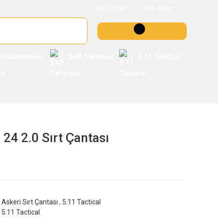
YENİ ÜYELİK
ÜYE GİRİŞİ
 Malzemeleri
Self Defence
5.11 Tactical
 24 2.0 Sırt Çantası
Askeri Sırt Çantası
,
5.11 Tactical
5.11 Tactical