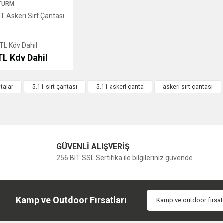
TURM
Yorum Yaz
T Askeri Sırt Çantası
 TL
Kdv Dahil
 TL
Kdv Dahil
talar
5.11 sırt çantası
5.11 askeri çanta
askeri sırt çantası
GÜVENLİ ALIŞVERİŞ
256 BIT SSL Sertifika ile bilgileriniz güvende...
Kamp ve Outdoor Fırsatları