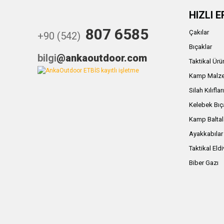
HIZLI E
807 6585
Çakılar
+90 (542)
Bıçaklar
bilgi
@ankaoutdoor.com
Taktikal Ürü
Kamp Malze
Silah Kılıflar
Kelebek Bıç
Kamp Baltal
Ayakkabılar
Taktikal Eld
Biber Gazı