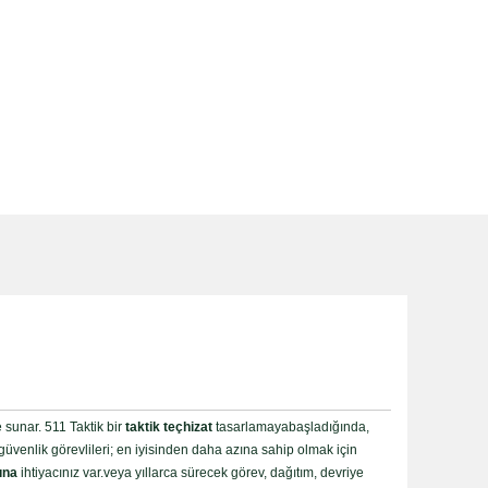
sunar. 511 Taktik bir
taktik teçhizat
tasarlamayabaşladığında,
en güvenlik görevlileri; en iyisinden daha azına sahip olmak için
ına
ihtiyacınız var.veya yıllarca sürecek görev, dağıtım, devriye