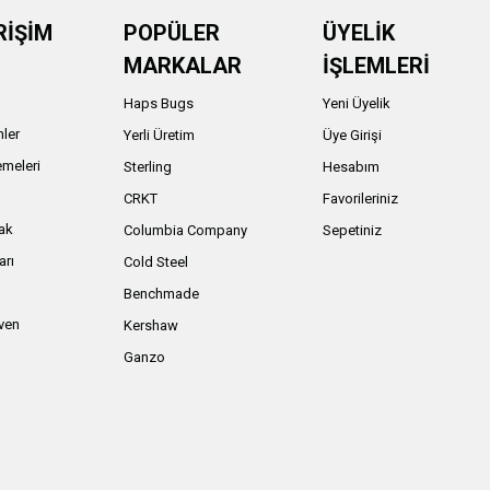
RİŞİM
POPÜLER
ÜYELİK
MARKALAR
İŞLEMLERİ
Haps Bugs
Yeni Üyelik
nler
Yerli Üretim
Üye Girişi
meleri
Sterling
Hesabım
ı
CRKT
Favorileriniz
ak
Columbia Company
Sepetiniz
arı
Cold Steel
Benchmade
iven
Kershaw
Ganzo