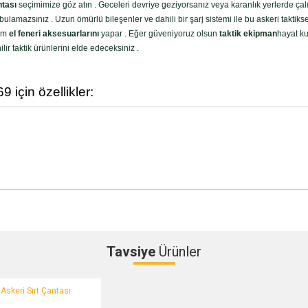
ntası
seçimimize göz atın . Geceleri devriye geziyorsanız veya karanlık yerlerde çalışı
bulamazsınız . Uzun ömürlü bileşenler ve dahili bir şarj sistemi ile bu askeri taktiks
tüm
el feneri aksesuarlarını
yapar . Eğer güveniyoruz olsun
taktik ekipman
hayat ku
lir taktik ürünlerini elde edeceksiniz .
için özellikler:
Tavsiye
Ürünler
Bu ürüne ilk yorumu siz yapın!
eri Sırt Çantası