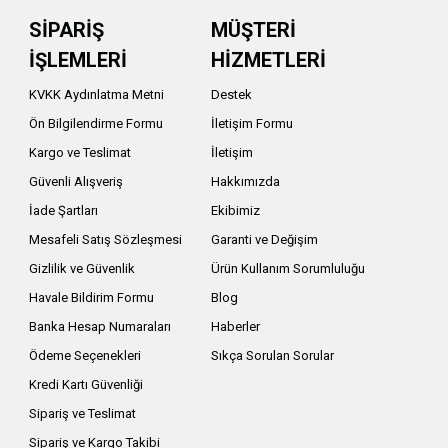
SİPARİŞ
MÜŞTERİ
İŞLEMLERİ
HİZMETLERİ
KVKK Aydınlatma Metni
Destek
Ön Bilgilendirme Formu
İletişim Formu
Kargo ve Teslimat
İletişim
Güvenli Alışveriş
Hakkımızda
İade Şartları
Ekibimiz
Mesafeli Satış Sözleşmesi
Garanti ve Değişim
Gizlilik ve Güvenlik
Ürün Kullanım Sorumluluğu
Havale Bildirim Formu
Blog
Banka Hesap Numaraları
Haberler
Ödeme Seçenekleri
Sıkça Sorulan Sorular
Kredi Kartı Güvenliği
Sipariş ve Teslimat
Sipariş ve Kargo Takibi