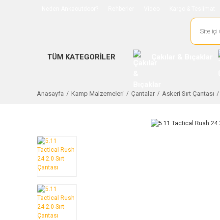
Neden Ankaoutdoor?
Rehberler
Video
Kargo & Teslimat
TÜM KATEGORİLER
Çakılar & Bıçaklar
Anasayfa
Kamp Malzemeleri
Çantalar
Askeri Sırt Çantası