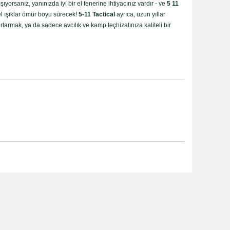
yorsanız, yanınızda iyi bir el fenerine ihtiyacınız vardır - ve
5 11
el ışıklar ömür boyu sürecek!
5-11 Tactical
ayrıca, uzun yıllar
rtarmak, ya da sadece avcılık ve kamp teçhizatınıza kaliteli bir