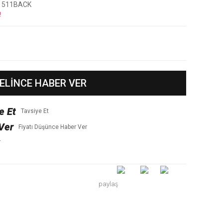
511BACK
!
ELİNCE HABER VER
Tavsiye Et
Fiyatı Düşünce Haber Ver
r
paylaş