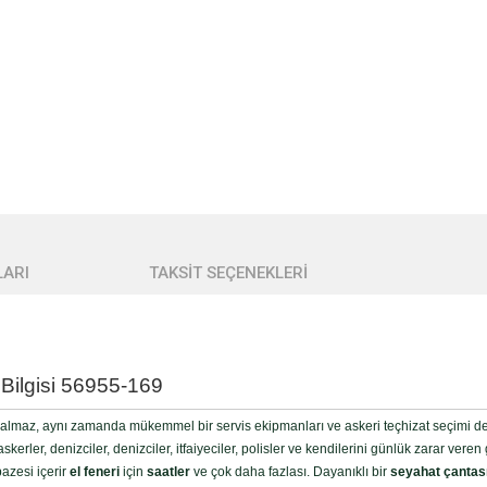
ARI
TAKSİT SEÇENEKLERİ
 Bilgisi 56955-169
almaz, aynı zamanda mükemmel bir servis ekipmanları ve askeri teçhizat seçimi de 
skerler, denizciler, denizciler, itfaiyeciler, polisler ve kendilerini günlük zarar ver
azesi içerir
el feneri
için
saatler
ve çok daha fazlası. Dayanıklı bir
seyahat çantas