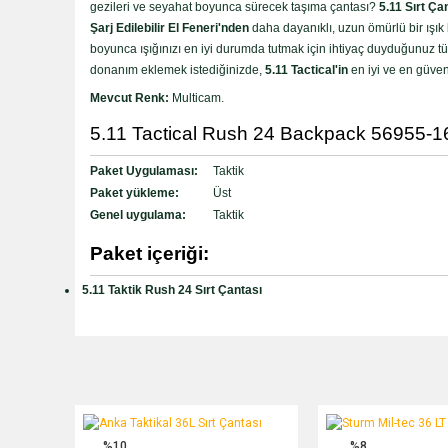
gezileri ve seyahat boyunca sürecek taşıma çantası?
5.11 Sırt Ça
Şarj Edilebilir El Feneri'nden
daha dayanıklı, uzun ömürlü bir ışık 
boyunca ışığınızı en iyi durumda tutmak için ihtiyaç duyduğunuz 
donanım eklemek istediğinizde,
5.11 Tactical'in
en iyi ve en güveni
Mevcut Renk:
Multicam.
5.11 Tactical Rush 24 Backpack 56955-169 
Paket Uygulaması:
Taktik
Paket yükleme:
Üst
Genel uygulama:
Taktik
Paket içeriği:
5.11 Taktik Rush 24 Sırt Çantası
Anka Taktikal 36L Sırt Çantası
Sturm Mil-tec 36 LT Ask
%10
%8