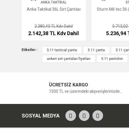
ANKA TAKTIKAL
S
Anka Taktikal 36L Sırt Çantası
Sturm Mil-tec 36 L
2.380,43 TL
Kdv Dahil
5.713,02
2.142,38 TL
Kdv Dahil
5.236,94
Etiketler :
5.11 tactical çanta
5.11 çanta
5.11 çan
askeri sırt çantaları fiyatları
5.11 pantolon
ÜCRETSİZ KARGO
1500 TL ve üzerindeki alışverişlerinizde...
SOSYAL MEDYA