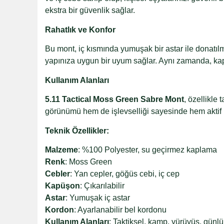
ekstra bir güvenlik sağlar.
Rahatlık ve Konfor
Bu mont, iç kısmında yumuşak bir astar ile donatıl
yapınıza uygun bir uyum sağlar. Aynı zamanda, kapüş
Kullanım Alanları
5.11 Tactical Moss Green Sabre Mont
, özellikle
görünümü hem de işlevselliği sayesinde hem aktif 
Teknik Özellikler:
Malzeme
: %100 Polyester, su geçirmez kaplama
Renk
: Moss Green
Cebler
: Yan cepler, göğüs cebi, iç cep
Kapüşon
: Çıkarılabilir
Astar
: Yumuşak iç astar
Kordon
: Ayarlanabilir bel kordonu
Kullanım Alanları
: Taktiksel, kamp, yürüyüş, günlü