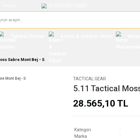
0 (542) 807 6585
İletişim
Taktikal Ürünler
Askeri & Outdoor Giyim
Kamp
Moss Sabre Mont Bej - S
TACTICAL GEAR
5.11 Tactical Mos
28.565,10 TL
Kategori
Marka