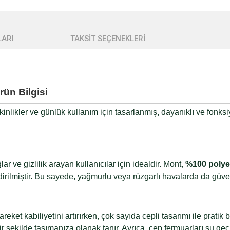
ARI
TAKSİT SEÇENEKLERİ
ün Bilgisi
tkinlikler ve günlük kullanım için tasarlanmış, dayanıklı ve fonk
 ve gizlilik arayan kullanıcılar için idealdir. Mont,
%100 polye
rilmiştir. Bu sayede, yağmurlu veya rüzgarlı havalarda da güvenl
areket kabiliyetini artırırken, çok sayıda cepli tasarımı ile prati
 bir şekilde taşımanıza olanak tanır. Ayrıca, cep fermuarları su 