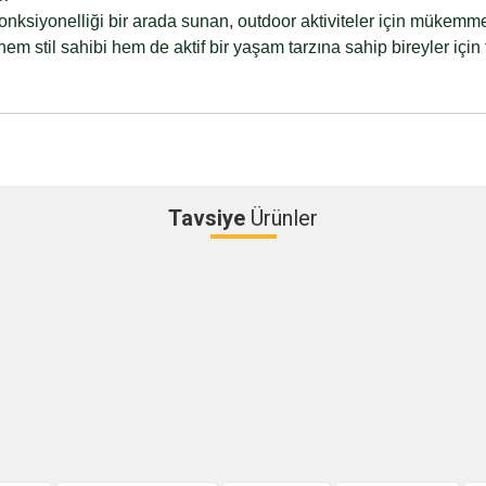
e fonksiyonelliği bir arada sunan, outdoor aktiviteler için mükemme
hem stil sahibi hem de aktif bir yaşam tarzına sahip bireyler için 
Tavsiye
Ürünler
Bu ürüne ilk yorumu siz yapın!
Yorum Yaz