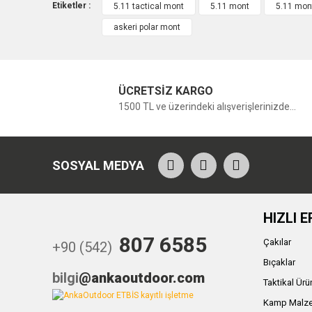
Etiketler :
5.11 tactical mont
5.11 mont
5.11 mont
askeri polar mont
ÜCRETSİZ KARGO
1500 TL ve üzerindeki alışverişlerinizde...
SOSYAL MEDYA
HIZLI E
807 6585
Çakılar
+90 (542)
Bıçaklar
bilgi
@ankaoutdoor.com
Taktikal Ürü
Kamp Malze