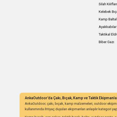
Silah Kılıflar
Kelebek Bıç
Kamp Baltal
Ayakkabılar
Taktikal Eld
Biber Gazı
AnkaOutdoor’da Çakı, Bıçak, Kamp ve Taktik Ekipmanla
AnkaOutdoor; çakı, bıçak, kamp malzemeleri, outdoor ekipman
kullanımında ihtiyaç duyulan ekipmanları anlaşılır kategori yapıs