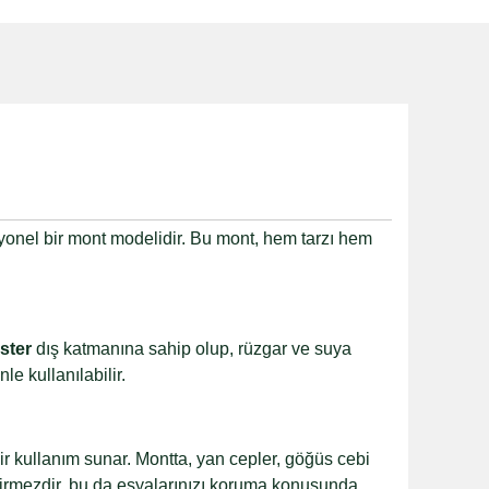
siyonel bir mont modelidir. Bu mont, hem tarzı hem
ster
dış katmanına sahip olup, rüzgar ve suya
e kullanılabilir.
k bir kullanım sunar. Montta, yan cepler, göğüs cebi
geçirmezdir, bu da eşyalarınızı koruma konusunda