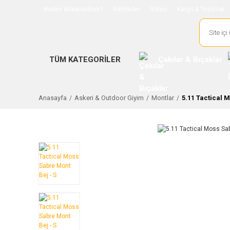
Neden Ankaoutdoor?
Rehberler
Video
Kargo & Teslimat
TÜM KATEGORİLER
Çakılar & Bıçaklar
Anasayfa
Askeri & Outdoor Giyim
Montlar
5.11 Tactical 