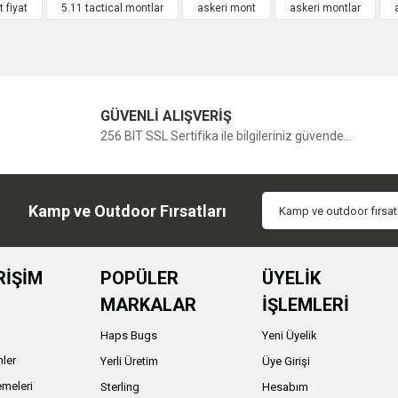
 fiyat
5.11 tactical montlar
askeri mont
askeri montlar
GÜVENLİ ALIŞVERİŞ
256 BIT SSL Sertifika ile bilgileriniz güvende...
Kamp ve Outdoor Fırsatları
RİŞİM
POPÜLER
ÜYELİK
MARKALAR
İŞLEMLERİ
Haps Bugs
Yeni Üyelik
nler
Yerli Üretim
Üye Girişi
meleri
Sterling
Hesabım