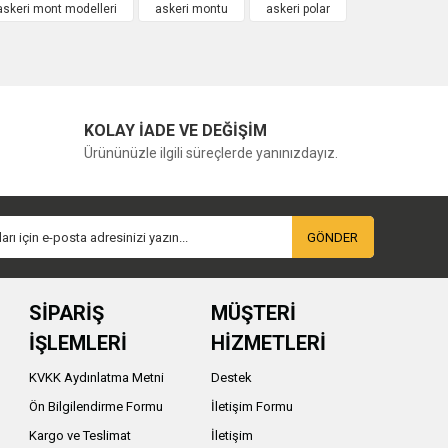
askeri mont modelleri
askeri montu
askeri polar
KOLAY İADE VE DEĞİŞİM
Ürününüzle ilgili süreçlerde yanınızdayız.
GÖNDER
SİPARİŞ
MÜŞTERİ
İŞLEMLERİ
HİZMETLERİ
KVKK Aydınlatma Metni
Destek
Ön Bilgilendirme Formu
İletişim Formu
Kargo ve Teslimat
İletişim