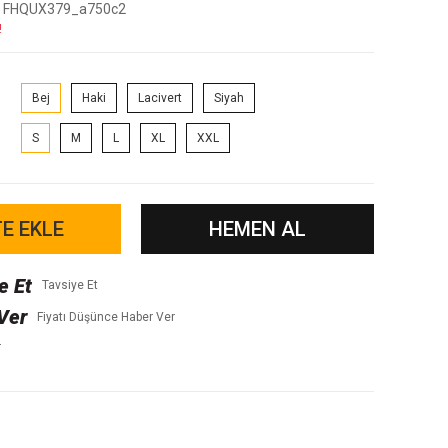
FHQUX379_a750c2
!
Bej
Haki
Lacivert
Siyah
S
M
L
XL
XXL
E EKLE
HEMEN AL
Tavsiye Et
Fiyatı Düşünce Haber Ver
r