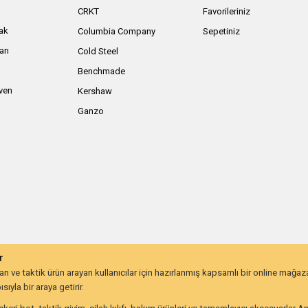
ı
CRKT
Favorileriniz
ak
Columbia Company
Sepetiniz
arı
Cold Steel
Benchmade
iven
Kershaw
Ganzo
r
 ve taktik ürün arayan kullanıcılar için hazırlanmış kapsamlı bir online mağa
ıyla bir araya getirir.