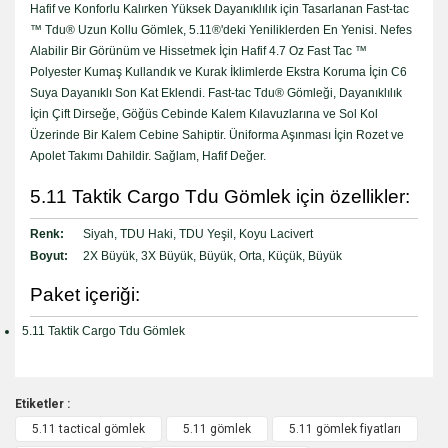
Hafif ve Konforlu Kalırken Yüksek Dayanıklılık için Tasarlanan Fast-tac
™ Tdu® Uzun Kollu Gömlek, 5.11®'deki Yeniliklerden En Yenisi. Nefes
Alabilir Bir Görünüm ve Hissetmek İçin Hafif 4.7 Oz Fast Tac ™
Polyester Kumaş Kullandık ve Kurak İklimlerde Ekstra Koruma İçin C6
Suya Dayanıklı Son Kat Eklendi. Fast-tac Tdu® Gömleği, Dayanıklılık
İçin Çift Dirseğe, Göğüs Cebinde Kalem Kılavuzlarına ve Sol Kol
Üzerinde Bir Kalem Cebine Sahiptir. Üniforma Aşınması İçin Rozet ve
Apolet Takımı Dahildir. Sağlam, Hafif Değer.
5.11 Taktik Cargo Tdu Gömlek için özellikler:
Renk:
Siyah, TDU Haki, TDU Yeşil, Koyu Lacivert
Boyut:
2X Büyük, 3X Büyük, Büyük, Orta, Küçük, Büyük
Paket içeriği:
5.11 Taktik Cargo Tdu Gömlek
Etiketler :
5.11 tactical gömlek
5.11 gömlek
5.11 gömlek fiyatları
Bu ürüne ilk yorumu siz yapın!