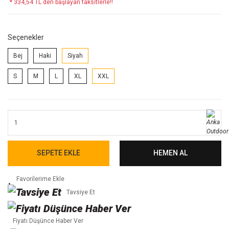
* 334,54 TL den başlayan taksitlerle!!
Seçenekler
Bej
Haki
Siyah
S
M
L
XL
XXL
SEPETE EKLE
HEMEN AL
Tavsiye Et
Fiyatı Düşünce Haber Ver