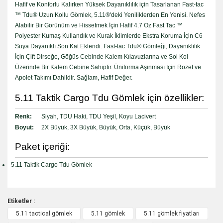
Hafif ve Konforlu Kalırken Yüksek Dayanıklılık için Tasarlanan Fast-tac
™ Tdu® Uzun Kollu Gömlek, 5.11®'deki Yeniliklerden En Yenisi. Nefes
Alabilir Bir Görünüm ve Hissetmek İçin Hafif 4.7 Oz Fast Tac ™
Polyester Kumaş Kullandık ve Kurak İklimlerde Ekstra Koruma İçin C6
Suya Dayanıklı Son Kat Eklendi. Fast-tac Tdu® Gömleği, Dayanıklılık
İçin Çift Dirseğe, Göğüs Cebinde Kalem Kılavuzlarına ve Sol Kol
Üzerinde Bir Kalem Cebine Sahiptir. Üniforma Aşınması İçin Rozet ve
Apolet Takımı Dahildir. Sağlam, Hafif Değer.
5.11 Taktik Cargo Tdu Gömlek için özellikler:
Renk:
Siyah, TDU Haki, TDU Yeşil, Koyu Lacivert
Boyut:
2X Büyük, 3X Büyük, Büyük, Orta, Küçük, Büyük
Paket içeriği:
5.11 Taktik Cargo Tdu Gömlek
Etiketler :
5.11 tactical gömlek
5.11 gömlek
5.11 gömlek fiyatları
Bu ürüne ilk yorumu siz yapın!