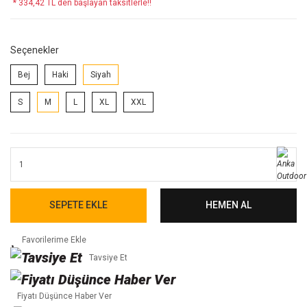
* 334,42 TL den başlayan taksitlerle!!
Seçenekler
Bej
Haki
Siyah
S
M
L
XL
XXL
SEPETE EKLE
HEMEN AL
Tavsiye Et
Fiyatı Düşünce Haber Ver