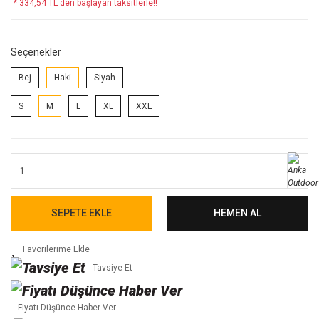
* 334,54 TL den başlayan taksitlerle!!
Seçenekler
Bej
Haki
Siyah
S
M
L
XL
XXL
SEPETE EKLE
HEMEN AL
Tavsiye Et
Fiyatı Düşünce Haber Ver