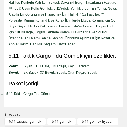
Hafif ve Konforlu Kalırken Yüksek Dayanıklılık için Tasarlanan Fast-tac
™ Tdu® Uzun Kollu Gömlek, 5.11®'deki Yeniliklerden En Yenisi. Nefes
Alabilir Bir Görünüm ve Hissetmek İçin Hafif 4.7 Oz Fast Tac ™
Polyester Kumaş Kullandık ve Kurak İklimlerde Ekstra Koruma İçin C6
Suya Dayanıklı Son Kat Eklendi. Fast-tac Tdu® Gömleği, Dayanıklılık
İçin Çift Dirseğe, Göğüs Cebinde Kalem Kılavuzlarına ve Sol Kol
Üzerinde Bir Kalem Cebine Sahiptir. Üniforma Aşınması İçin Rozet ve
Apolet Takımı Dahildir. Sağlam, Hafif Değer.
5.11 Taktik Cargo Tdu Gömlek için özellikler:
Renk:
Siyah, TDU Haki, TDU Yeşil, Koyu Lacivert
Boyut:
2X Büyük, 3X Büyük, Büyük, Orta, Küçük, Büyük
Paket içeriği:
5.11 Taktik Cargo Tdu Gömlek
Etiketler :
5.11 tactical gömlek
5.11 gömlek
5.11 gömlek fiyatları
Bu ürüne ilk yorumu siz yapın!