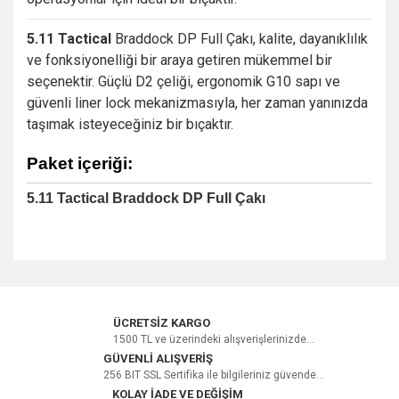
5.11 Tactical
Braddock DP Full Çakı, kalite, dayanıklılık
ve fonksiyonelliği bir araya getiren mükemmel bir
seçenektir. Güçlü D2 çeliği, ergonomik G10 sapı ve
güvenli liner lock mekanizmasıyla, her zaman yanınızda
taşımak isteyeceğiniz bir bıçaktır.
Paket içeriği:
5.11 Tactical Braddock DP Full Çakı
Bu ürüne ilk yorumu siz yapın!
ÜCRETSİZ KARGO
1500 TL ve üzerindeki alışverişlerinizde...
GÜVENLİ ALIŞVERİŞ
256 BIT SSL Sertifika ile bilgileriniz güvende...
Yorum Yaz
KOLAY İADE VE DEĞİŞİM