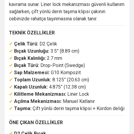
kavrama sunar. Liner lock mekanizması güvenli kullanım
sağlarken, çift yönlü derin taşıma klipsi çakının
cebinizde rahatça taşınmasına olanak tanır.
TEKNİK ÖZELLİKLER
✔
Çelik Türü:
D2 Çelik
✔
Bıçak Uzunluğu:
3.5” (8.89 cm)
✔
Bıçak Kalınlığı:
2.7 mm
✔
Bıçak Türü:
Drop-Point (Swedge)
✔
Sap Malzemesi:
G10 Kompozit
✔
Toplam Uzunluk:
8.125” (20.63 cm)
✔
Kapalı Uzunluk:
4.875” (12.38 cm)
✔
Kilitleme Mekanizması:
Liner Lock
✔
Açılma Mekanizması:
Manuel Katlanır
✔
Taşıma:
Çift yönlü derin taşıma klipsi + Kordon deliği
ÖNE ÇIKAN ÖZELLİKLER
✔
D2 Çelik Bıçak