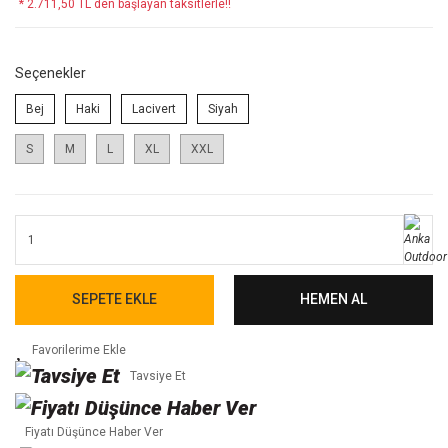
* 2.711,50 TL den başlayan taksitlerle!!
Seçenekler
Bej
Haki
Lacivert
Siyah
S
M
L
XL
XXL
SEPETE EKLE
HEMEN AL
Tavsiye Et
Fiyatı Düşünce Haber Ver