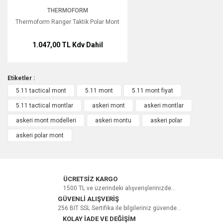
THERMOFORM
Yorum Yaz
Thermoform Ranger Taktik Polar Mont
1.047,00 TL
Kdv Dahil
Etiketler :
5.11 tactical mont
5.11 mont
5.11 mont fiyat
5.11 tactical montlar
askeri mont
askeri montlar
askeri mont modelleri
askeri montu
askeri polar
askeri polar mont
ÜCRETSİZ KARGO
1500 TL ve üzerindeki alışverişlerinizde...
GÜVENLİ ALIŞVERİŞ
256 BIT SSL Sertifika ile bilgileriniz güvende...
KOLAY İADE VE DEĞİŞİM