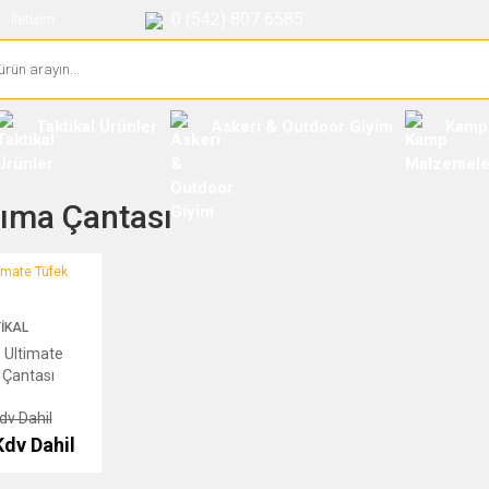
0 (542) 807 6585
İletişim
Taktikal Ürünler
Askeri & Outdoor Giyim
Kamp
ıma Çantası
te Tüfek Taşıma Çantası
IKAL
 Ultimate
 Çantası
dv Dahil
Kdv Dahil