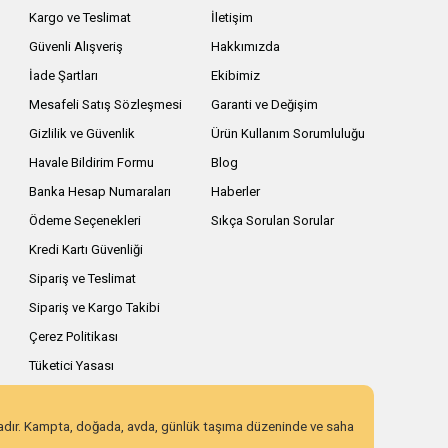
Kargo ve Teslimat
İletişim
Güvenli Alışveriş
Hakkımızda
İade Şartları
Ekibimiz
Mesafeli Satış Sözleşmesi
Garanti ve Değişim
Gizlilik ve Güvenlik
Ürün Kullanım Sorumluluğu
Havale Bildirim Formu
Blog
Banka Hesap Numaraları
Haberler
Ödeme Seçenekleri
Sıkça Sorulan Sorular
Kredi Kartı Güvenliği
Sipariş ve Teslimat
Sipariş ve Kargo Takibi
Çerez Politikası
Tüketici Yasası
zadır. Kampta, doğada, avda, günlük taşıma düzeninde ve saha