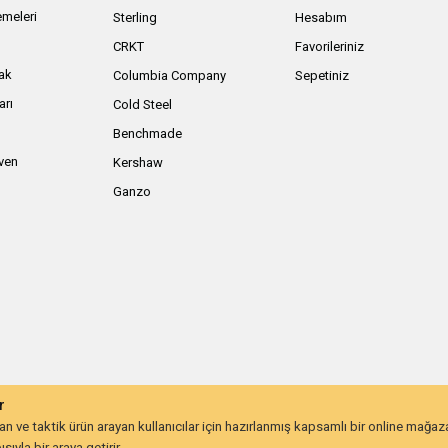
meleri
Sterling
Hesabım
ı
CRKT
Favorileriniz
ak
Columbia Company
Sepetiniz
arı
Cold Steel
Benchmade
iven
Kershaw
Ganzo
r
 ve taktik ürün arayan kullanıcılar için hazırlanmış kapsamlı bir online mağa
ıyla bir araya getirir.