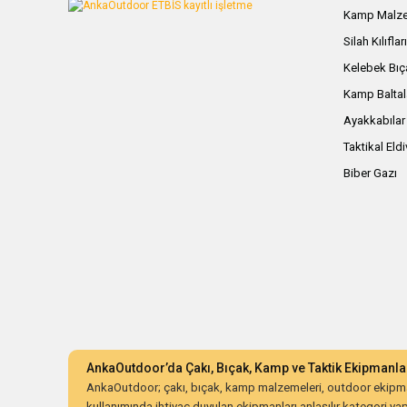
Kamp Malze
Silah Kılıflar
Kelebek Bıç
Kamp Baltal
Ayakkabılar
Taktikal Eld
Biber Gazı
AnkaOutdoor’da Çakı, Bıçak, Kamp ve Taktik Ekipmanla
AnkaOutdoor; çakı, bıçak, kamp malzemeleri, outdoor ekipman
kullanımında ihtiyaç duyulan ekipmanları anlaşılır kategori yapıs