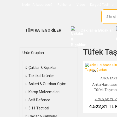
Neden Ankaoutdoor?
Rehberler
Video
Kargo & Teslimat
TÜM KATEGORİLER
Çakılar & Bıçaklar
Tüfek Taş
Ürün Grupları
Anka Hardcase Ultima
Çakılar & Bıçaklar
%5
Taktikal Ürünler
ANKA TAKT
Askeri & Outdoor Giyim
Anka Hardcase
Tüfek Taşıma
Kamp Malzemeleri
Self Defence
4.760,85 TL
K
4.522,81 TL
5.11 Tactical
Çaylar & Kahveler