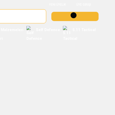
YENİ ÜYELİK
ÜYE GİRİŞİ
 Malzemeleri
Self Defence
5.11 Tactical