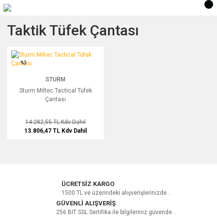
Taktik Tüfek Çantası
Sturm Miltec Tactical Tüfek Çantası
%3
STURM
Sturm Miltec Tactical Tüfek
Çantası
14.282,55 TL
Kdv Dahil
13.806,47 TL
Kdv Dahil
ÜCRETSİZ KARGO
1500 TL ve üzerindeki alışverişlerinizde...
GÜVENLİ ALIŞVERİŞ
256 BIT SSL Sertifika ile bilgileriniz güvende...