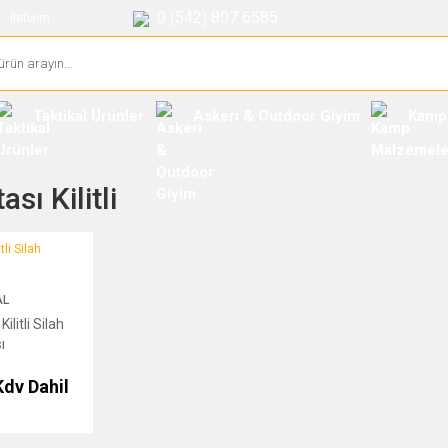
0 (542) 807 6585
İletişim
Taktikal Ürünler
Askeri & Outdoor Giyim
Kamp
sı Kilitli
 Silah Çantası
AL
ilitli Silah
ı
Kdv Dahil