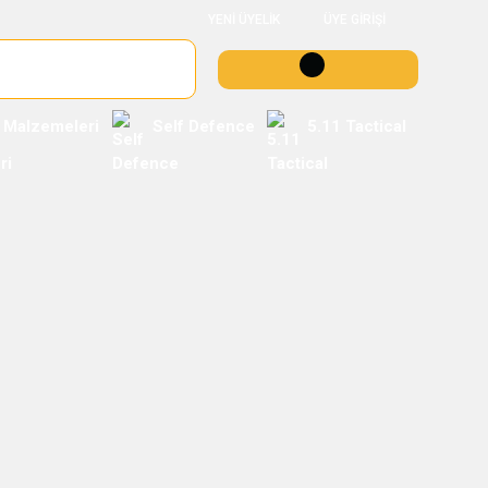
YENİ ÜYELİK
ÜYE GİRİŞİ
 Malzemeleri
Self Defence
5.11 Tactical