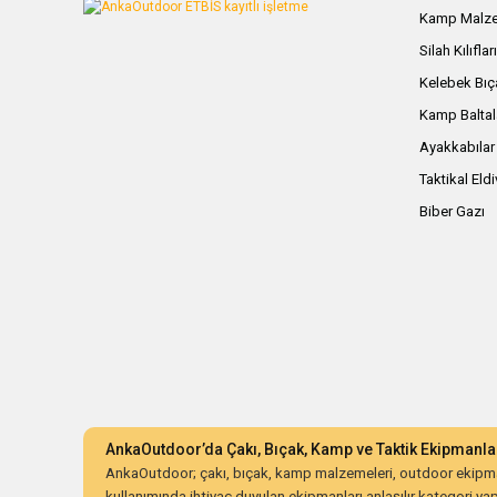
Kamp Malze
Silah Kılıflar
Kelebek Bıç
Kamp Baltal
Ayakkabılar
Taktikal Eld
Biber Gazı
AnkaOutdoor’da Çakı, Bıçak, Kamp ve Taktik Ekipmanla
AnkaOutdoor; çakı, bıçak, kamp malzemeleri, outdoor ekipman
kullanımında ihtiyaç duyulan ekipmanları anlaşılır kategori yapıs