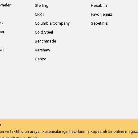
meleri
Sterling
Hesabım
ı
CRKT
Favorileriniz
ak
Columbia Company
Sepetiniz
arı
Cold Steel
Benchmade
iven
Kershaw
Ganzo
r
 ve taktik ürün arayan kullanıcılar için hazırlanmış kapsamlı bir online mağa
ıyla bir araya getirir.