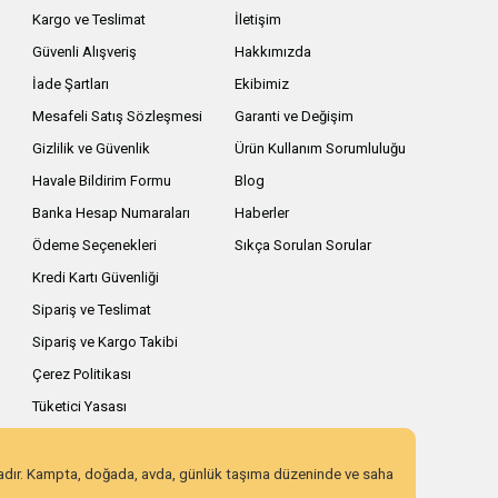
Kargo ve Teslimat
İletişim
Güvenli Alışveriş
Hakkımızda
İade Şartları
Ekibimiz
Mesafeli Satış Sözleşmesi
Garanti ve Değişim
Gizlilik ve Güvenlik
Ürün Kullanım Sorumluluğu
Havale Bildirim Formu
Blog
Banka Hesap Numaraları
Haberler
Ödeme Seçenekleri
Sıkça Sorulan Sorular
Kredi Kartı Güvenliği
Sipariş ve Teslimat
Sipariş ve Kargo Takibi
Çerez Politikası
Tüketici Yasası
zadır. Kampta, doğada, avda, günlük taşıma düzeninde ve saha