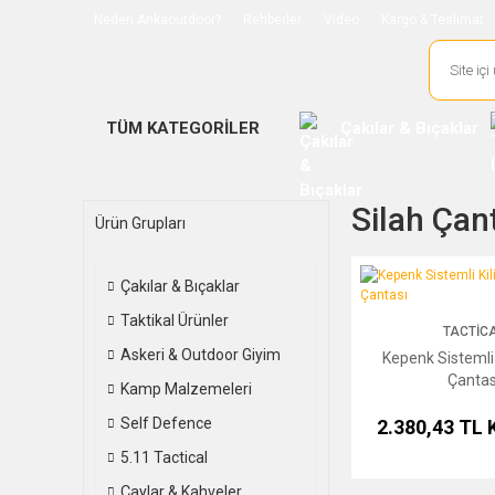
Neden Ankaoutdoor?
Rehberler
Video
Kargo & Teslimat
TÜM KATEGORİLER
Çakılar & Bıçaklar
Silah Çanta
Ürün Grupları
Kepenk Sistemli Kilitli
Çakılar & Bıçaklar
Taktikal Ürünler
TACTIC
Askeri & Outdoor Giyim
Kepenk Sistemli K
Çantas
Kamp Malzemeleri
Self Defence
2.380,43 TL
5.11 Tactical
Çaylar & Kahveler