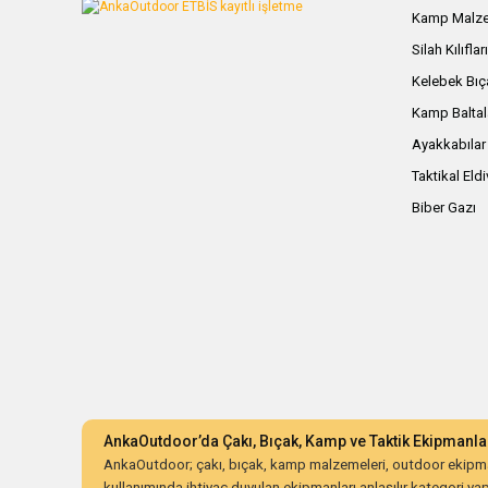
Kamp Malze
Silah Kılıflar
Kelebek Bıç
Kamp Baltal
Ayakkabılar
Taktikal Eld
Biber Gazı
AnkaOutdoor’da Çakı, Bıçak, Kamp ve Taktik Ekipmanla
AnkaOutdoor; çakı, bıçak, kamp malzemeleri, outdoor ekipman
kullanımında ihtiyaç duyulan ekipmanları anlaşılır kategori yapıs