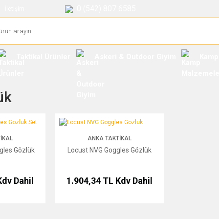
0 (542) 807 6585
İletişim
Taktikal Ürünler
Askeri & Outdoor Giyim
Kamp
ük
Gözlük Set
Locust NVG Goggles Gözlük
IKAL
ANKA TAKTIKAL
gles Gözlük
Locust NVG Goggles Gözlük
Kdv Dahil
1.904,34 TL
Kdv Dahil