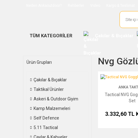
Neden Ankaoutdoor?
Rehberler
Video
Kargo & Teslimat
TÜM KATEGORİLER
Çakılar & Bıçaklar
Nvg Gözl
Ürün Grupları
Tactical NVG Goggles 
Çakılar & Bıçaklar
ANKA TAKT
Taktikal Ürünler
Tactical NVG Gog
Askeri & Outdoor Giyim
Set
Kamp Malzemeleri
3.332,60 TL
Self Defence
5.11 Tactical
Çaylar & Kahveler