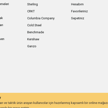
meleri
Sterling
Hesabım
ı
CRKT
Favorileriniz
ak
Columbia Company
Sepetiniz
arı
Cold Steel
Benchmade
iven
Kershaw
Ganzo
r
 ve taktik ürün arayan kullanıcılar için hazırlanmış kapsamlı bir online mağa
ıyla bir araya getirir.