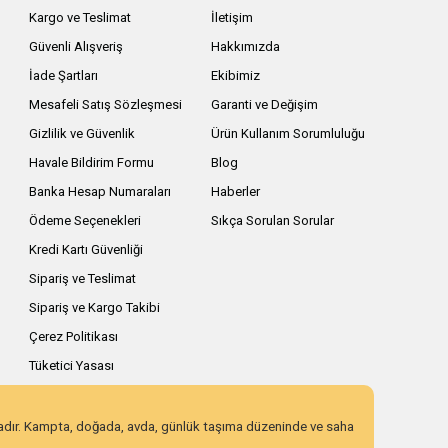
Kargo ve Teslimat
İletişim
Güvenli Alışveriş
Hakkımızda
İade Şartları
Ekibimiz
Mesafeli Satış Sözleşmesi
Garanti ve Değişim
Gizlilik ve Güvenlik
Ürün Kullanım Sorumluluğu
Havale Bildirim Formu
Blog
Banka Hesap Numaraları
Haberler
Ödeme Seçenekleri
Sıkça Sorulan Sorular
Kredi Kartı Güvenliği
Sipariş ve Teslimat
Sipariş ve Kargo Takibi
Çerez Politikası
Tüketici Yasası
zadır. Kampta, doğada, avda, günlük taşıma düzeninde ve saha