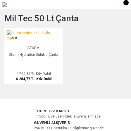
Mil Tec 50 Lt Çanta
Sturm Hydration Suluklu Çanta
%10
STURM
Sturm Hydration Suluklu Çanta
4.760,85 TL
Kdv Dahil
4.284,77 TL
Kdv Dahil
ÜCRETSİZ KARGO
1500 TL ve üzerindeki alışverişlerinizde...
GÜVENLİ ALIŞVERİŞ
256 BIT SSL Sertifika ile bilgileriniz güvende...