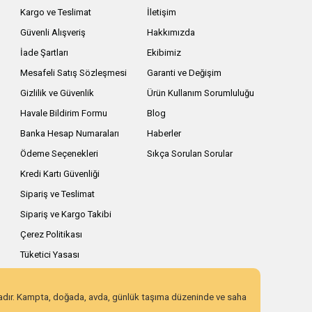
Kargo ve Teslimat
İletişim
Güvenli Alışveriş
Hakkımızda
İade Şartları
Ekibimiz
Mesafeli Satış Sözleşmesi
Garanti ve Değişim
Gizlilik ve Güvenlik
Ürün Kullanım Sorumluluğu
Havale Bildirim Formu
Blog
Banka Hesap Numaraları
Haberler
Ödeme Seçenekleri
Sıkça Sorulan Sorular
Kredi Kartı Güvenliği
Sipariş ve Teslimat
Sipariş ve Kargo Takibi
Çerez Politikası
Tüketici Yasası
zadır. Kampta, doğada, avda, günlük taşıma düzeninde ve saha