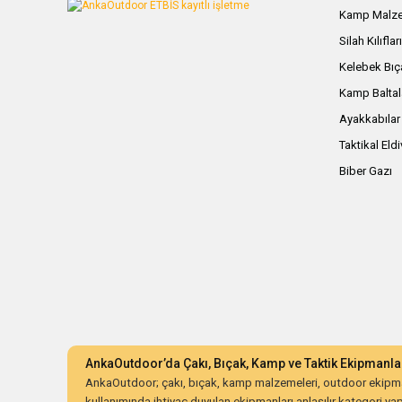
Kamp Malze
Silah Kılıflar
Kelebek Bıç
Kamp Baltal
Ayakkabılar
Taktikal Eld
Biber Gazı
AnkaOutdoor’da Çakı, Bıçak, Kamp ve Taktik Ekipmanla
AnkaOutdoor; çakı, bıçak, kamp malzemeleri, outdoor ekipman
kullanımında ihtiyaç duyulan ekipmanları anlaşılır kategori yapıs