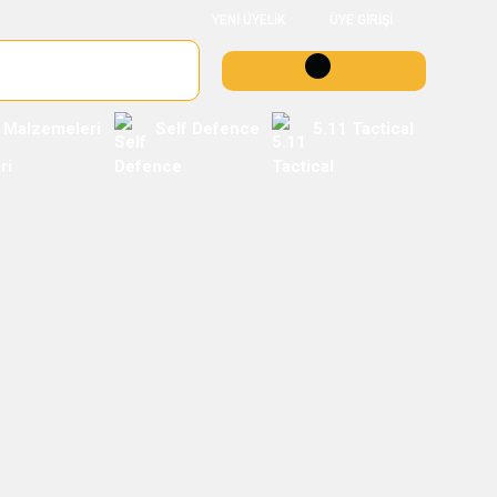
YENİ ÜYELİK
ÜYE GİRİŞİ
 Malzemeleri
Self Defence
5.11 Tactical