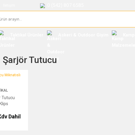
0 (542) 807 6585
İletişim
Taktikal Ürünler
Askeri & Outdoor Giyim
Kamp
ı Şarjör Tutucu
Mıknatıslı Klips
IKAL
r Tutucu
Klips
Kdv Dahil