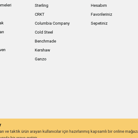
meleri
Sterling
Hesabım
ı
CRKT
Favorileriniz
ak
Columbia Company
Sepetiniz
arı
Cold Steel
Benchmade
iven
Kershaw
Ganzo
r
 ve taktik ürün arayan kullanıcılar için hazırlanmış kapsamlı bir online mağa
ıyla bir araya getirir.