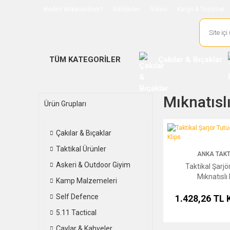
Neden Ankaoutdoor?
Rehberler
Video
Kargo & Teslimat
TÜM KATEGORİLER
Çakılar & Bıçaklar
Mıknatısl
Ürün Grupları
Taktikal Şarjör Tutucu 
Çakılar & Bıçaklar
Taktikal Ürünler
ANKA TAKT
Askeri & Outdoor Giyim
Taktikal Şarjö
Mıknatıslı 
Kamp Malzemeleri
Self Defence
1.428,26 TL
5.11 Tactical
Çaylar & Kahveler