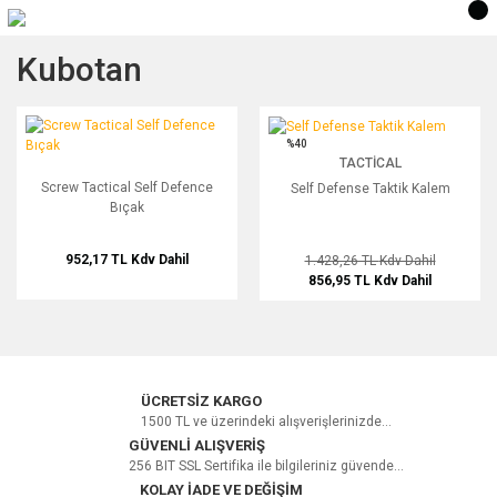
Kubotan
Screw Tactical Self Defence Bıçak
Self Defense Taktik Kalem
%40
TACTICAL
Screw Tactical Self Defence
Self Defense Taktik Kalem
Bıçak
952,17 TL
Kdv Dahil
1.428,26 TL
Kdv Dahil
856,95 TL
Kdv Dahil
ÜCRETSİZ KARGO
1500 TL ve üzerindeki alışverişlerinizde...
GÜVENLİ ALIŞVERİŞ
256 BIT SSL Sertifika ile bilgileriniz güvende...
KOLAY İADE VE DEĞİŞİM