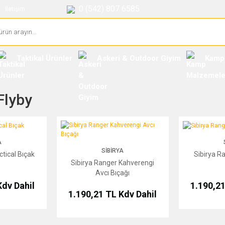
0 (542) 807 6585
İletişim
Taktikal Ürünler
Askeri & Outdoor Giyim
Kamp
Flyby
 Bıçak
Sibirya Ranger Kahverengi Avcı Bıçağı
Sibirya Ranger 
A
SIBIRYA
ctical Bıçak
Sibirya R
Sibirya Ranger Kahverengi
Avcı Bıçağı
Kdv Dahil
1.190,2
1.190,21 TL
Kdv Dahil