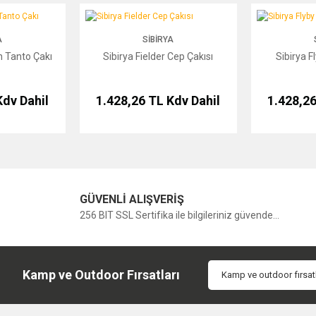
to Çakı
Sibirya Fielder Cep Çakısı
Sibirya Flyby Fl
A
SIBIRYA
n Tanto Çakı
Sibirya Fielder Cep Çakısı
Sibirya F
Kdv Dahil
1.428,26 TL
Kdv Dahil
1.428,2
GÜVENLİ ALIŞVERİŞ
256 BIT SSL Sertifika ile bilgileriniz güvende...
Kamp ve Outdoor Fırsatları