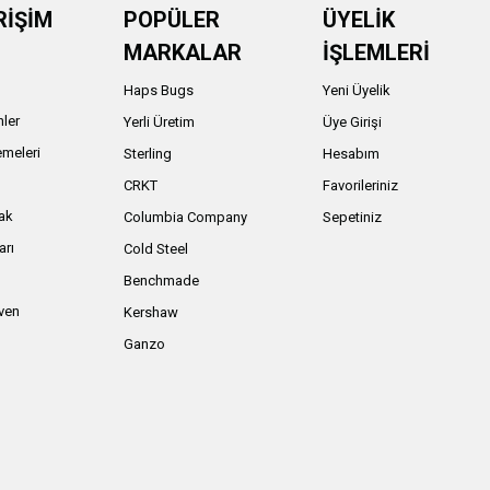
RİŞİM
POPÜLER
ÜYELİK
MARKALAR
İŞLEMLERİ
Haps Bugs
Yeni Üyelik
nler
Yerli Üretim
Üye Girişi
meleri
Sterling
Hesabım
ı
CRKT
Favorileriniz
ak
Columbia Company
Sepetiniz
arı
Cold Steel
Benchmade
iven
Kershaw
Ganzo