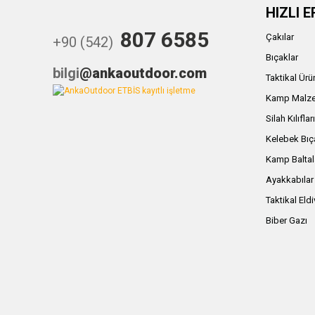
HIZLI E
807 6585
Çakılar
+90 (542)
Bıçaklar
bilgi
@ankaoutdoor.com
Taktikal Ürü
Kamp Malze
Silah Kılıflar
Kelebek Bıç
Kamp Baltal
Ayakkabılar
Taktikal Eld
Biber Gazı