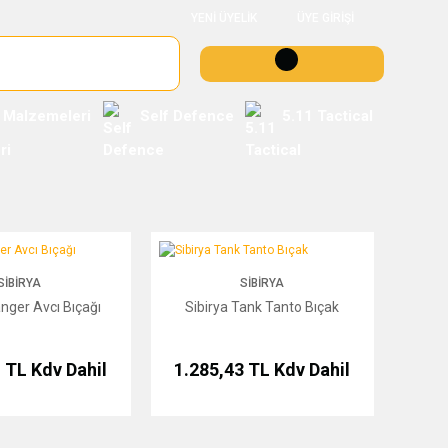
YENİ ÜYELİK
ÜYE GİRİŞİ
 Malzemeleri
Self Defence
5.11 Tactical
Avcı Bıçağı
Sibirya Tank Tanto Bıçak
SIBIRYA
SIBIRYA
anger Avcı Bıçağı
Sibirya Tank Tanto Bıçak
1 TL
Kdv Dahil
1.285,43 TL
Kdv Dahil