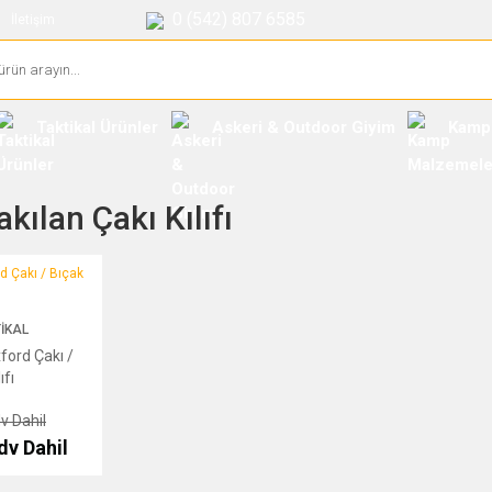
0 (542) 807 6585
İletişim
Taktikal Ürünler
Askeri & Outdoor Giyim
Kamp
kılan Çakı Kılıfı
kı / Bıçak Kılıfı
IKAL
ford Çakı /
ıfı
v Dahil
dv Dahil