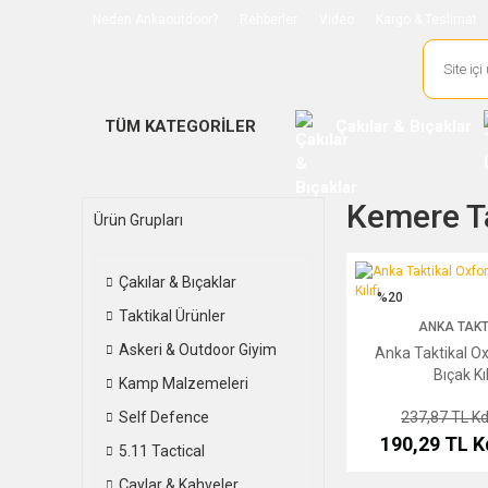
Neden Ankaoutdoor?
Rehberler
Video
Kargo & Teslimat
TÜM KATEGORİLER
Çakılar & Bıçaklar
Kemere Ta
Ürün Grupları
Anka Taktikal Oxford Ça
Çakılar & Bıçaklar
%20
Taktikal Ürünler
ANKA TAKT
Askeri & Outdoor Giyim
Anka Taktikal Ox
Bıçak Kıl
Kamp Malzemeleri
Self Defence
237,87 TL
Kd
190,29 TL
K
5.11 Tactical
Çaylar & Kahveler