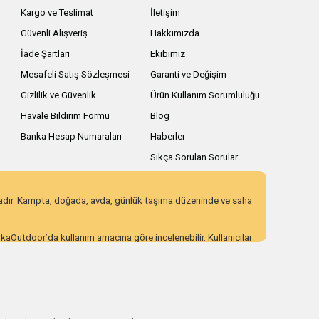
Kargo ve Teslimat
İletişim
Güvenli Alışveriş
Hakkımızda
İade Şartları
Ekibimiz
Mesafeli Satış Sözleşmesi
Garanti ve Değişim
Gizlilik ve Güvenlik
Ürün Kullanım Sorumluluğu
Havale Bildirim Formu
Blog
Banka Hesap Numaraları
Haberler
Sıkça Sorulan Sorular
zadır. Kampta, doğada, avda, günlük taşıma düzeninde ve saha
AnkaOutdoor’da kullanım amacına göre incelenebilir. Kullanıcılar
 eden ürün seçenekleri sunar. Açıklayıcı ürün içerikleri,
ı incelemek için AnkaOutdoor kategorilerini keşfedebilirsiniz.