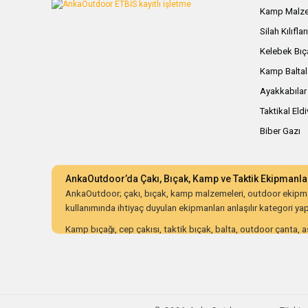
Kamp Malze
Silah Kılıflar
Kelebek Bıç
Kamp Baltal
Ayakkabılar
Taktikal Eld
Biber Gazı
AnkaOutdoor’da Çakı, Bıçak, Kamp ve Taktik Ekipmanla
AnkaOutdoor; çakı, bıçak, kamp malzemeleri, outdoor ekipman
kullanımında ihtiyaç duyulan ekipmanları anlaşılır kategori yapıs
Kamp bıçağı, cep çakısı, taktik bıçak, balta, outdoor çanta, as
ürünleri dayanıklılık, malzeme kalitesi, ergonomi, taşıma kolay
AnkaOutdoor; kampçılar, avcılar, bushcraft meraklıları, koleksiy
düzenli kategori yapısı ve güvenli alışveriş süreciyle doğru o