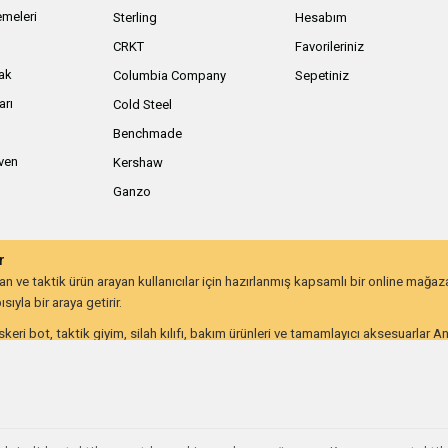
meleri
Sterling
Hesabım
ı
CRKT
Favorileriniz
ak
Columbia Company
Sepetiniz
arı
Cold Steel
Benchmade
iven
Kershaw
Ganzo
r
 ve taktik ürün arayan kullanıcılar için hazırlanmış kapsamlı bir online mağa
ıyla bir araya getirir.
keri bot, taktik giyim, silah kılıfı, bakım ürünleri ve tamamlayıcı aksesuarlar 
lığı ve uzun ömürlü kullanım beklentisine göre değerlendirebilir.
on kullanıcıları ve günlük taşıma ekipmanı arayanlar için farklı ihtiyaçlara hitap
utdoor ve taktik ekipmana ulaşmayı kolaylaştırır. İhtiyacınıza uygun ekipmanlar