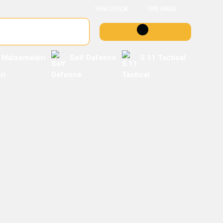
YENİ ÜYELİK
ÜYE GİRİŞİ
 Malzemeleri
Self Defence
5.11 Tactical