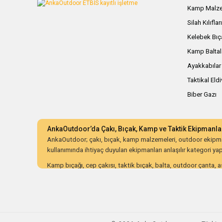
Kamp Malze
Silah Kılıflar
Kelebek Bıç
Kamp Baltal
Ayakkabılar
Taktikal Eld
Biber Gazı
AnkaOutdoor’da Çakı, Bıçak, Kamp ve Taktik Ekipmanla
AnkaOutdoor; çakı, bıçak, kamp malzemeleri, outdoor ekipman
kullanımında ihtiyaç duyulan ekipmanları anlaşılır kategori yapıs
Kamp bıçağı, cep çakısı, taktik bıçak, balta, outdoor çanta, as
ürünleri dayanıklılık, malzeme kalitesi, ergonomi, taşıma kolay
AnkaOutdoor; kampçılar, avcılar, bushcraft meraklıları, koleksiy
düzenli kategori yapısı ve güvenli alışveriş süreciyle doğru o