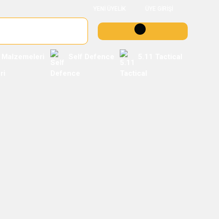
YENİ ÜYELİK
ÜYE GİRİŞİ
 Malzemeleri
Self Defence
5.11 Tactical