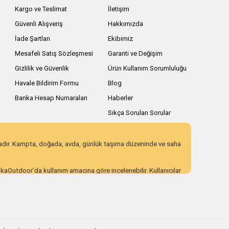
Kargo ve Teslimat
İletişim
Güvenli Alışveriş
Hakkımızda
İade Şartları
Ekibimiz
Mesafeli Satış Sözleşmesi
Garanti ve Değişim
Gizlilik ve Güvenlik
Ürün Kullanım Sorumluluğu
Havale Bildirim Formu
Blog
Banka Hesap Numaraları
Haberler
Sıkça Sorulan Sorular
zadır. Kampta, doğada, avda, günlük taşıma düzeninde ve saha
AnkaOutdoor’da kullanım amacına göre incelenebilir. Kullanıcılar
 eden ürün seçenekleri sunar. Açıklayıcı ürün içerikleri,
ı incelemek için AnkaOutdoor kategorilerini keşfedebilirsiniz.