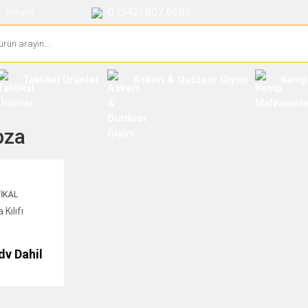
0 (542) 807 6585
İletişim
Taktikal Ürünler
Askeri & Outdoor Giyim
Kamp
bza
IKAL
Kılıfı
dv Dahil