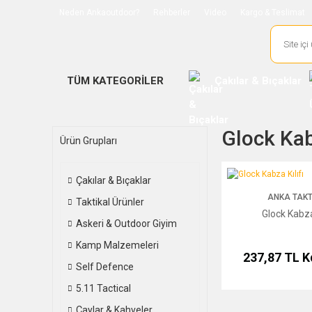
Neden Ankaoutdoor?
Rehberler
Video
Kargo & Teslimat
TÜM KATEGORİLER
Çakılar & Bıçaklar
Glock Ka
Ürün Grupları
Glock Kabza Kılıfı
Çakılar & Bıçaklar
ANKA TAKT
Taktikal Ürünler
Glock Kabza 
Askeri & Outdoor Giyim
Kamp Malzemeleri
237,87 TL
K
Self Defence
5.11 Tactical
Çaylar & Kahveler