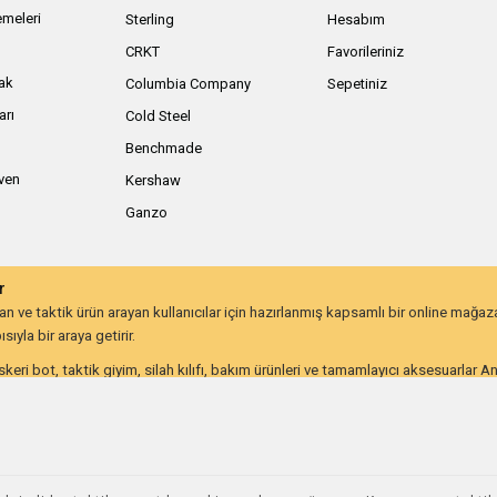
meleri
Sterling
Hesabım
ı
CRKT
Favorileriniz
ak
Columbia Company
Sepetiniz
arı
Cold Steel
Benchmade
iven
Kershaw
Ganzo
r
 ve taktik ürün arayan kullanıcılar için hazırlanmış kapsamlı bir online mağa
ıyla bir araya getirir.
keri bot, taktik giyim, silah kılıfı, bakım ürünleri ve tamamlayıcı aksesuarlar 
lığı ve uzun ömürlü kullanım beklentisine göre değerlendirebilir.
on kullanıcıları ve günlük taşıma ekipmanı arayanlar için farklı ihtiyaçlara hitap
utdoor ve taktik ekipmana ulaşmayı kolaylaştırır. İhtiyacınıza uygun ekipmanlar