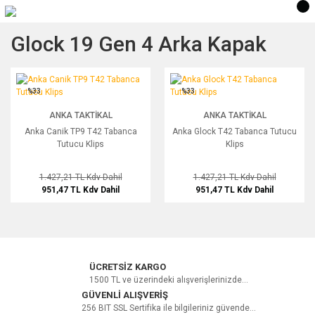
Glock 19 Gen 4 Arka Kapak
Anka Canik TP9 T42 Tabanca Tutucu Klips
Anka Glock T42 Tabanca Tutucu Klips
%33
%33
ANKA TAKTIKAL
ANKA TAKTIKAL
Anka Canik TP9 T42 Tabanca
Anka Glock T42 Tabanca Tutucu
Tutucu Klips
Klips
1.427,21 TL
Kdv Dahil
1.427,21 TL
Kdv Dahil
951,47 TL
Kdv Dahil
951,47 TL
Kdv Dahil
ÜCRETSİZ KARGO
1500 TL ve üzerindeki alışverişlerinizde...
GÜVENLİ ALIŞVERİŞ
256 BIT SSL Sertifika ile bilgileriniz güvende...