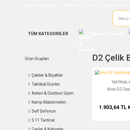
Neden Ankaoutdoor?
Rehberler
Video
Kargo & Teslimat
TÜM KATEGORİLER
Çakılar & Bıçaklar
D2 Çelik 
Ürün Grupları
Kriss D2 Cep Bıçağı
Çakılar & Bıçaklar
TACTICAL 
Taktikal Ürünler
Kriss D2 Cep
Askeri & Outdoor Giyim
Kamp Malzemeleri
1.903,64 TL
Self Defence
5.11 Tactical
Çaylar & Kahveler