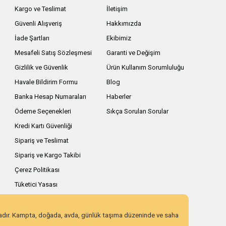
Kargo ve Teslimat
İletişim
Güvenli Alışveriş
Hakkımızda
İade Şartları
Ekibimiz
Mesafeli Satış Sözleşmesi
Garanti ve Değişim
Gizlilik ve Güvenlik
Ürün Kullanım Sorumluluğu
Havale Bildirim Formu
Blog
Banka Hesap Numaraları
Haberler
Ödeme Seçenekleri
Sıkça Sorulan Sorular
Kredi Kartı Güvenliği
Sipariş ve Teslimat
Sipariş ve Kargo Takibi
Çerez Politikası
Tüketici Yasası
zadır. Kampta, doğada, avda, günlük taşıma düzeninde ve saha