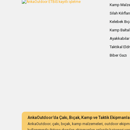
Kamp Malze
Silah Kılıflar
Kelebek Bıç
Kamp Baltal
Ayakkabılar
Taktikal Eld
Biber Gazı
AnkaOutdoor’da Çakı, Bıçak, Kamp ve Taktik Ekipmanla
AnkaOutdoor; çakı, bıçak, kamp malzemeleri, outdoor ekipman
kullanımında ihtiyaç duyulan ekipmanları anlaşılır kategori yapıs