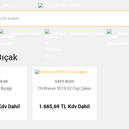
0 (542) 807 6585
İletişim
Taktikal Ürünler
Askeri & Outdoor Giyim
Kamp
Bıçak
CH Knives 3519 D2 Cep Çakısı
GEAR
HAPS BUGS
 Bıçağı
CH Knives 3519 D2 Cep Çakısı
Kdv Dahil
1.665,69 TL
Kdv Dahil