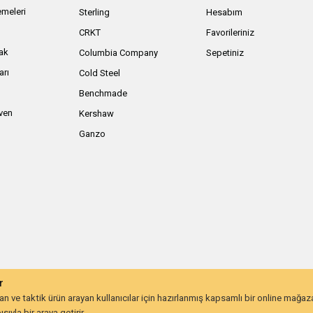
meleri
Sterling
Hesabım
ı
CRKT
Favorileriniz
ak
Columbia Company
Sepetiniz
arı
Cold Steel
Benchmade
iven
Kershaw
Ganzo
r
 ve taktik ürün arayan kullanıcılar için hazırlanmış kapsamlı bir online mağa
ıyla bir araya getirir.