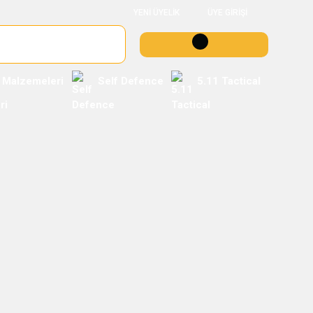
YENİ ÜYELİK
ÜYE GİRİŞİ
 Malzemeleri
Self Defence
5.11 Tactical