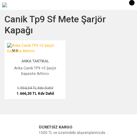
Canik Tp9 Sf Mete Şarjör
Kapağı
Anka Canik TP9 +5 Şarjör Kapasite Arttırıcı
%13
ANKA TAKTIKAL
Anka Canik TP9 +5 Şarjör
Kapasite Arttırıcı
1.904,34 TL
Kdv Dahil
1.666,30 TL
Kdv Dahil
ÜCRETSİZ KARGO
1500 TL ve üzerindeki alışverişlerinizde...