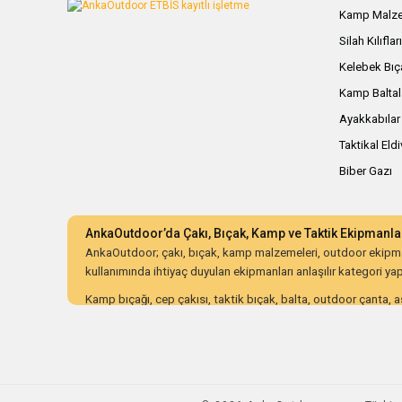
Kamp Malze
Silah Kılıflar
Kelebek Bıç
Kamp Baltal
Ayakkabılar
Taktikal Eld
Biber Gazı
AnkaOutdoor’da Çakı, Bıçak, Kamp ve Taktik Ekipmanla
AnkaOutdoor; çakı, bıçak, kamp malzemeleri, outdoor ekipman
kullanımında ihtiyaç duyulan ekipmanları anlaşılır kategori yapıs
Kamp bıçağı, cep çakısı, taktik bıçak, balta, outdoor çanta, as
ürünleri dayanıklılık, malzeme kalitesi, ergonomi, taşıma kolay
AnkaOutdoor; kampçılar, avcılar, bushcraft meraklıları, koleksiy
düzenli kategori yapısı ve güvenli alışveriş süreciyle doğru o