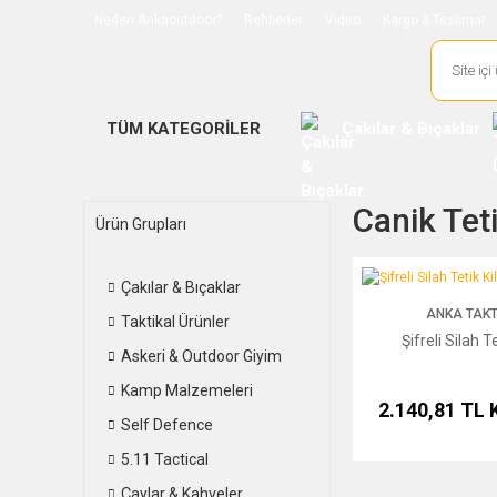
Neden Ankaoutdoor?
Rehberler
Video
Kargo & Teslimat
TÜM KATEGORİLER
Çakılar & Bıçaklar
Canik Teti
Ürün Grupları
Şifreli Silah Tetik Kilidi
Çakılar & Bıçaklar
ANKA TAKT
Taktikal Ürünler
Şifreli Silah Te
Askeri & Outdoor Giyim
Kamp Malzemeleri
2.140,81 TL
Self Defence
5.11 Tactical
Çaylar & Kahveler