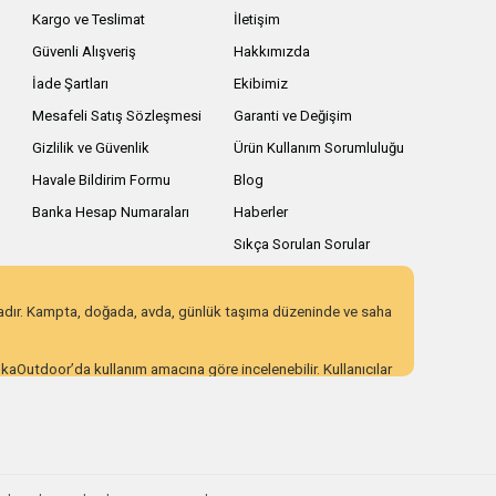
Kargo ve Teslimat
İletişim
Güvenli Alışveriş
Hakkımızda
İade Şartları
Ekibimiz
Mesafeli Satış Sözleşmesi
Garanti ve Değişim
Gizlilik ve Güvenlik
Ürün Kullanım Sorumluluğu
Havale Bildirim Formu
Blog
Banka Hesap Numaraları
Haberler
Sıkça Sorulan Sorular
zadır. Kampta, doğada, avda, günlük taşıma düzeninde ve saha
AnkaOutdoor’da kullanım amacına göre incelenebilir. Kullanıcılar
 eden ürün seçenekleri sunar. Açıklayıcı ürün içerikleri,
ı incelemek için AnkaOutdoor kategorilerini keşfedebilirsiniz.