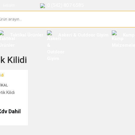
0 (542) 807 6585
İletişim
Taktikal Ürünler
Askeri & Outdoor Giyim
Kamp
k Kilidi
IKAL
tik Kilidi
Kdv Dahil