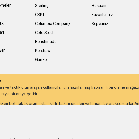
meleri
Sterling
Hesabım
ı
CRKT
Favorileriniz
ak
Columbia Company
Sepetiniz
arı
Cold Steel
Benchmade
iven
Kershaw
Ganzo
r
 ve taktik ürün arayan kullanıcılar için hazırlanmış kapsamlı bir online mağa
ıyla bir araya getirir.
keri bot, taktik giyim, silah kılıfı, bakım ürünleri ve tamamlayıcı aksesuarlar 
lığı ve uzun ömürlü kullanım beklentisine göre değerlendirebilir.
on kullanıcıları ve günlük taşıma ekipmanı arayanlar için farklı ihtiyaçlara hitap
utdoor ve taktik ekipmana ulaşmayı kolaylaştırır. İhtiyacınıza uygun ekipmanlar