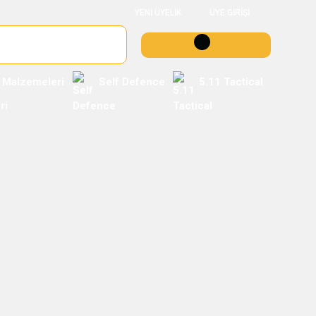
YENİ ÜYELİK
ÜYE GİRİŞİ
 Malzemeleri
Self Defence
5.11 Tactical